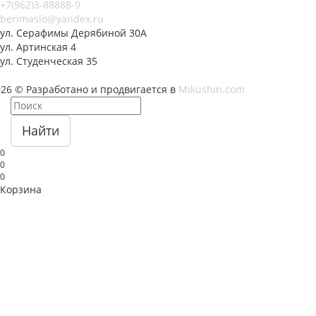
+7(962)3-88888-9
berimaslo@yandex.ru
ул. Серафимы Дерябиной 30А
ул. Артинская 4
ул. Студенческая 35
026 © Разработано и продвигается в
Mikushin.com
Найти
0
0
0
Корзина