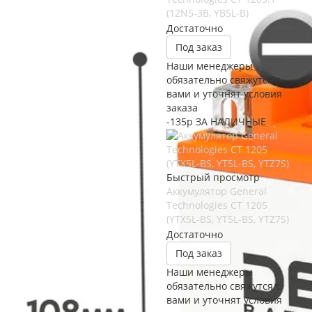
(12N5-3B, YB5L-B)
Достаточно
Под заказ
Наши менеджеры
обязательно свяжутся с
вами и уточнят условия
заказа
-135р ЗА НАЛИЧНЫЕ
Быстрый просмотр
Аккумулятор General
Technologies CT 1205
(YTX5L-BS, YT5L-BS, YTZ7S)
Достаточно
Под заказ
Наши менеджеры
обязательно свяжутся с
вами и уточнят условия