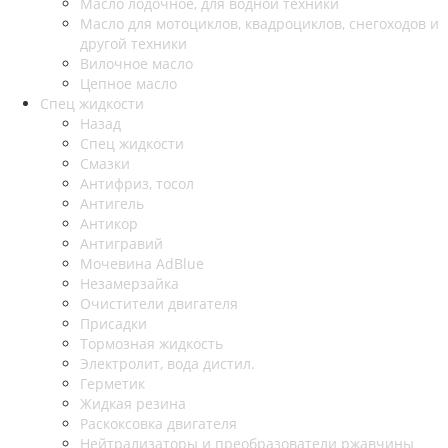
Масло лодочное, для водной техники
Масло для мотоциклов, квадроциклов, снегоходов и
другой техники
Вилочное масло
Цепное масло
Спец жидкости
Назад
Спец жидкости
Смазки
Антифриз, тосол
Антигель
Антикор
Антигравий
Мочевина AdBlue
Незамерзайка
Очистители двигателя
Присадки
Тормозная жидкость
Электролит, вода дистил.
Герметик
Жидкая резина
Раскоксовка двигателя
Нейтрализаторы и преобразователи ржавчины