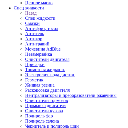
Цепное масло
Спец жидкости
Назад
Спец жидкости
Смазки
Антифриз, тосол
Антигель
Антикор
Антигравий
Мочевина AdBlue
Незамерзайка
Очистители двигателя
Присадки
Тормозная жидкость
Электролит, вода дистил.
Герметик
Жидкая резина
Раскоксовка двигателя
Нейтрализаторы и преобразователи ржавчины
Очистители тормозов
Промывка двигателя
Очистители кузова
Полироль фар
Полироль салона
Чернитель и полироль шин