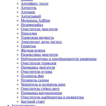
Антифриз, тосол
Антигель
Антикор
Антигравий
Мочевина AdBlue
Незамерзайка
Очистители двигателя
Присадки
Тормозная жидкость
Электролит, вода дистил.
Герметик
Жидкая резина
Раскоксовка двигателя
Нейтрализаторы и преобразователи ржавчины
Очистители тормозов
Промывка двигателя
Очистители кузова
Полироль фар
Полироль салона
Чернитель и полироль шин
Очиститель стёкол авто
Промывка кондиционера
Очистители карбюратора и инжектора
быстрый старт
Аккумуляторы