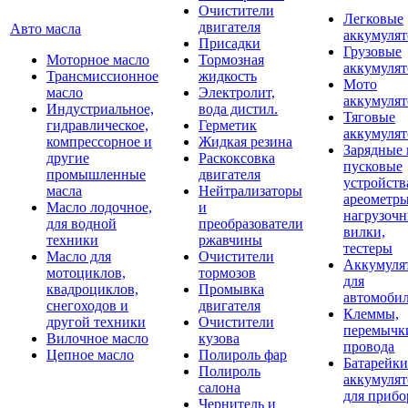
Очистители
Легковые
двигателя
Авто масла
аккумуля
Присадки
Грузовые
Моторное масло
Тормозная
аккумуля
Трансмиссионное
жидкость
Мото
масло
Электролит,
аккумуля
Индустриальное,
вода дистил.
Тяговые
гидравлическое,
Герметик
аккумуля
компрессорное и
Жидкая резина
Зарядные 
другие
Раскоксовка
пусковые
промышленные
двигателя
устройств
масла
Нейтрализаторы
ареометры
Масло лодочное,
и
нагрузоч
для водной
преобразователи
вилки,
техники
ржавчины
тестеры
Масло для
Очистители
Аккумуля
мотоциклов,
тормозов
для
квадроциклов,
Промывка
автомоби
снегоходов и
двигателя
Клеммы,
другой техники
Очистители
перемычк
Вилочное масло
кузова
провода
Цепное масло
Полироль фар
Батарейки
Полироль
аккумуля
салона
для прибо
Чернитель и