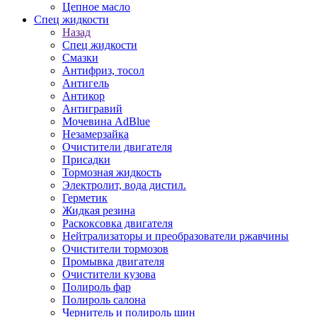
Цепное масло
Спец жидкости
Назад
Спец жидкости
Смазки
Антифриз, тосол
Антигель
Антикор
Антигравий
Мочевина AdBlue
Незамерзайка
Очистители двигателя
Присадки
Тормозная жидкость
Электролит, вода дистил.
Герметик
Жидкая резина
Раскоксовка двигателя
Нейтрализаторы и преобразователи ржавчины
Очистители тормозов
Промывка двигателя
Очистители кузова
Полироль фар
Полироль салона
Чернитель и полироль шин