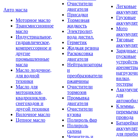
Очистители
Легковые
двигателя
Авто масла
аккумуля
Присадки
Грузовые
Моторное масло
Тормозная
аккумуля
Трансмиссионное
жидкость
Мото
масло
Электролит,
аккумуля
Индустриальное,
вода дистил.
Тяговые
гидравлическое,
Герметик
аккумуля
компрессорное и
Жидкая резина
Зарядные 
другие
Раскоксовка
пусковые
промышленные
двигателя
устройств
масла
Нейтрализаторы
ареометры
Масло лодочное,
и
нагрузоч
для водной
преобразователи
вилки,
техники
ржавчины
тестеры
Масло для
Очистители
Аккумуля
мотоциклов,
тормозов
для
квадроциклов,
Промывка
автомоби
снегоходов и
двигателя
Клеммы,
другой техники
Очистители
перемычк
Вилочное масло
кузова
провода
Цепное масло
Полироль фар
Батарейки
Полироль
аккумуля
салона
для прибо
Чернитель и