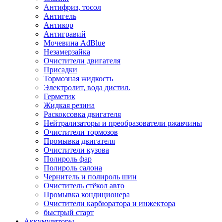
Антифриз, тосол
Антигель
Антикор
Антигравий
Мочевина AdBlue
Незамерзайка
Очистители двигателя
Присадки
Тормозная жидкость
Электролит, вода дистил.
Герметик
Жидкая резина
Раскоксовка двигателя
Нейтрализаторы и преобразователи ржавчины
Очистители тормозов
Промывка двигателя
Очистители кузова
Полироль фар
Полироль салона
Чернитель и полироль шин
Очиститель стёкол авто
Промывка кондиционера
Очистители карбюратора и инжектора
быстрый старт
Аккумуляторы