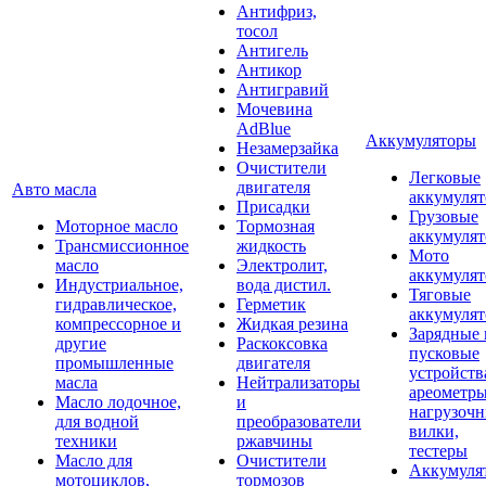
Антифриз,
тосол
Антигель
Антикор
Антигравий
Мочевина
AdBlue
Аккумуляторы
Незамерзайка
Очистители
Легковые
двигателя
Авто масла
аккумуля
Присадки
Грузовые
Моторное масло
Тормозная
аккумуля
Трансмиссионное
жидкость
Мото
масло
Электролит,
аккумуля
Индустриальное,
вода дистил.
Тяговые
гидравлическое,
Герметик
аккумуля
компрессорное и
Жидкая резина
Зарядные 
другие
Раскоксовка
пусковые
промышленные
двигателя
устройств
масла
Нейтрализаторы
ареометры
Масло лодочное,
и
нагрузоч
для водной
преобразователи
вилки,
техники
ржавчины
тестеры
Масло для
Очистители
Аккумуля
мотоциклов,
тормозов