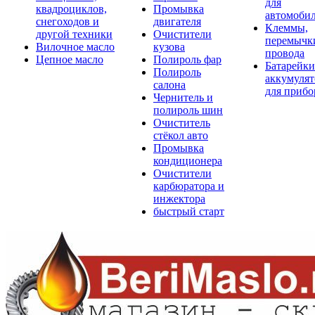
для
квадроциклов,
Промывка
автомоби
снегоходов и
двигателя
Клеммы,
другой техники
Очистители
перемычк
Вилочное масло
кузова
провода
Цепное масло
Полироль фар
Батарейки
Полироль
аккумуля
салона
для прибо
Чернитель и
полироль шин
Очиститель
стёкол авто
Промывка
кондиционера
Очистители
карбюратора и
инжектора
быстрый старт