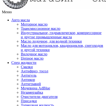
Меню
Авто масла
Моторное масло
Трансмиссионное масло
Индустриальное, гидравлическое, компрессорное
и другие промышленные масла
Масло лодочное, для водной техники
Масло для мотоциклов, квадроциклов, снегоходов
и другой техники
Вилочное масло
Цепное масло
Спец жидкости
Смазки
Антифриз, тосол
Антигель
Антикор
Антигравий
Мочевина AdBlue
Незамерзайка
Очистители двигателя
Присадки
Тормозная жидкость