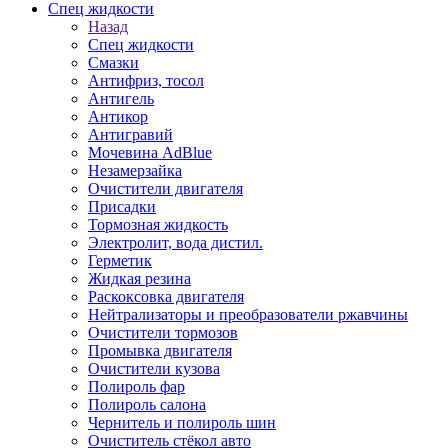
Спец жидкости
Назад
Спец жидкости
Смазки
Антифриз, тосол
Антигель
Антикор
Антигравий
Мочевина AdBlue
Незамерзайка
Очистители двигателя
Присадки
Тормозная жидкость
Электролит, вода дистил.
Герметик
Жидкая резина
Раскоксовка двигателя
Нейтрализаторы и преобразователи ржавчины
Очистители тормозов
Промывка двигателя
Очистители кузова
Полироль фар
Полироль салона
Чернитель и полироль шин
Очиститель стёкол авто