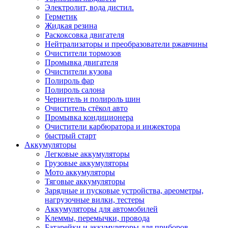
Электролит, вода дистил.
Герметик
Жидкая резина
Раскоксовка двигателя
Нейтрализаторы и преобразователи ржавчины
Очистители тормозов
Промывка двигателя
Очистители кузова
Полироль фар
Полироль салона
Чернитель и полироль шин
Очиститель стёкол авто
Промывка кондиционера
Очистители карбюратора и инжектора
быстрый старт
Аккумуляторы
Легковые аккумуляторы
Грузовые аккумуляторы
Мото аккумуляторы
Тяговые аккумуляторы
Зарядные и пусковые устройства, ареометры,
нагрузочные вилки, тестеры
Аккумуляторы для автомобилей
Клеммы, перемычки, провода
Батарейки и аккумуляторы для приборов