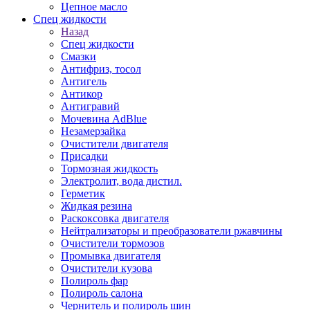
Цепное масло
Спец жидкости
Назад
Спец жидкости
Смазки
Антифриз, тосол
Антигель
Антикор
Антигравий
Мочевина AdBlue
Незамерзайка
Очистители двигателя
Присадки
Тормозная жидкость
Электролит, вода дистил.
Герметик
Жидкая резина
Раскоксовка двигателя
Нейтрализаторы и преобразователи ржавчины
Очистители тормозов
Промывка двигателя
Очистители кузова
Полироль фар
Полироль салона
Чернитель и полироль шин