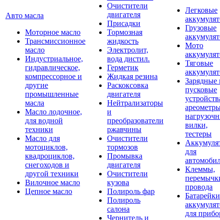
Очистители
Легковые
двигателя
Авто масла
аккумуля
Присадки
Грузовые
Моторное масло
Тормозная
аккумуля
Трансмиссионное
жидкость
Мото
масло
Электролит,
аккумуля
Индустриальное,
вода дистил.
Тяговые
гидравлическое,
Герметик
аккумуля
компрессорное и
Жидкая резина
Зарядные 
другие
Раскоксовка
пусковые
промышленные
двигателя
устройств
масла
Нейтрализаторы
ареометры
Масло лодочное,
и
нагрузоч
для водной
преобразователи
вилки,
техники
ржавчины
тестеры
Масло для
Очистители
Аккумуля
мотоциклов,
тормозов
для
квадроциклов,
Промывка
автомоби
снегоходов и
двигателя
Клеммы,
другой техники
Очистители
перемычк
Вилочное масло
кузова
провода
Цепное масло
Полироль фар
Батарейки
Полироль
аккумуля
салона
для прибо
Чернитель и