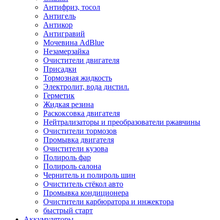
Антифриз, тосол
Антигель
Антикор
Антигравий
Мочевина AdBlue
Незамерзайка
Очистители двигателя
Присадки
Тормозная жидкость
Электролит, вода дистил.
Герметик
Жидкая резина
Раскоксовка двигателя
Нейтрализаторы и преобразователи ржавчины
Очистители тормозов
Промывка двигателя
Очистители кузова
Полироль фар
Полироль салона
Чернитель и полироль шин
Очиститель стёкол авто
Промывка кондиционера
Очистители карбюратора и инжектора
быстрый старт
Аккумуляторы