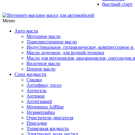
быстрый старт
Меню
Авто масла
Моторное масло
Трансмиссионное масло
Индустриальное, гидравлическое, компрессорное 
Масло лодочное, для водной техники
Масло для мотоциклов, квадроциклов, снегоходов 
Вилочное масло
Цепное масло
Спец жидкости
Смазки
Антифриз, тосол
Антигель
Антикор
Антигравий
Мочевина AdBlue
Незамерзайка
Очистители двигателя
Присадки
Тормозная жидкость
Электролит, вода дистил.