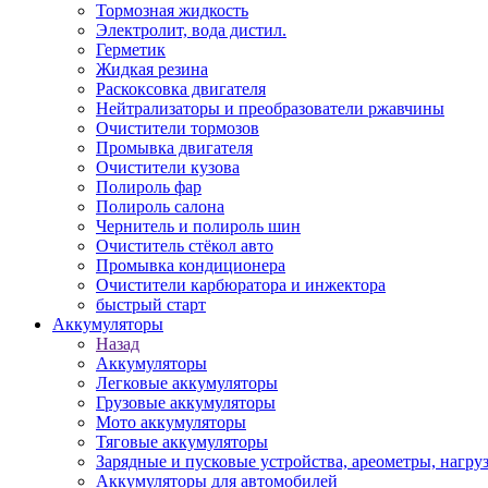
Тормозная жидкость
Электролит, вода дистил.
Герметик
Жидкая резина
Раскоксовка двигателя
Нейтрализаторы и преобразователи ржавчины
Очистители тормозов
Промывка двигателя
Очистители кузова
Полироль фар
Полироль салона
Чернитель и полироль шин
Очиститель стёкол авто
Промывка кондиционера
Очистители карбюратора и инжектора
быстрый старт
Аккумуляторы
Назад
Аккумуляторы
Легковые аккумуляторы
Грузовые аккумуляторы
Мото аккумуляторы
Тяговые аккумуляторы
Зарядные и пусковые устройства, ареометры, нагру
Аккумуляторы для автомобилей