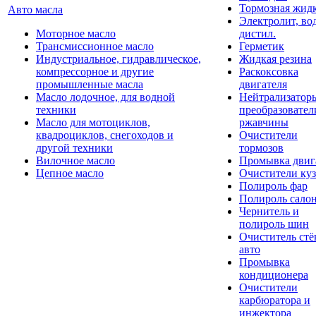
Тормозная жидк
Авто масла
Электролит, во
Моторное масло
дистил.
Трансмиссионное масло
Герметик
Индустриальное, гидравлическое,
Жидкая резина
компрессорное и другие
Раскоксовка
промышленные масла
двигателя
Масло лодочное, для водной
Нейтрализатор
техники
преобразовател
Масло для мотоциклов,
ржавчины
квадроциклов, снегоходов и
Очистители
другой техники
тормозов
Вилочное масло
Промывка двиг
Цепное масло
Очистители куз
Полироль фар
Полироль сало
Чернитель и
полироль шин
Очиститель стё
авто
Промывка
кондиционера
Очистители
карбюратора и
инжектора