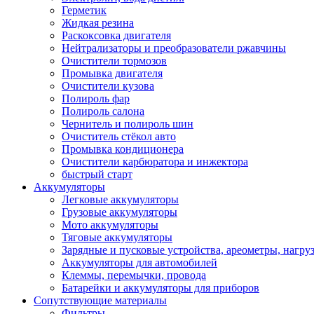
Герметик
Жидкая резина
Раскоксовка двигателя
Нейтрализаторы и преобразователи ржавчины
Очистители тормозов
Промывка двигателя
Очистители кузова
Полироль фар
Полироль салона
Чернитель и полироль шин
Очиститель стёкол авто
Промывка кондиционера
Очистители карбюратора и инжектора
быстрый старт
Аккумуляторы
Легковые аккумуляторы
Грузовые аккумуляторы
Мото аккумуляторы
Тяговые аккумуляторы
Зарядные и пусковые устройства, ареометры, нагру
Аккумуляторы для автомобилей
Клеммы, перемычки, провода
Батарейки и аккумуляторы для приборов
Сопутствующие материалы
Фильтры