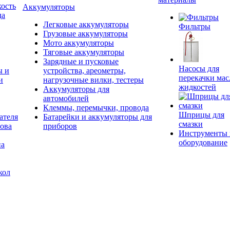
ость
Аккумуляторы
да
Легковые аккумуляторы
Фильтры
Грузовые аккумуляторы
Мото аккумуляторы
Тяговые аккумуляторы
Зарядные и пусковые
Насосы для
ы и
устройства, ареометры,
перекачки мас
и
нагрузочные вилки, тестеры
жидкостей
Аккумуляторы для
автомобилей
Клеммы, перемычки, провода
Шприцы для
ателя
Батарейки и аккумуляторы для
смазки
ова
приборов
Инструменты 
оборудование
на
кол