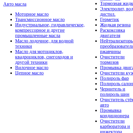
Тормозная жидк
Авто масла
Электролит, во
Моторное масло
дистил.
Трансмиссионное масло
Герметик
Индустриальное, гидравлическое,
Жидкая резина
компрессорное и другие
Раскоксовка
промышленные масла
двигателя
Масло лодочное, для водной
Нейтрализатор
техники
преобразовател
Масло для мотоциклов,
ржавчины
квадроциклов, снегоходов и
Очистители
другой техники
тормозов
Вилочное масло
Промывка двиг
Цепное масло
Очистители куз
Полироль фар
Полироль салон
Чернитель и
полироль шин
Очиститель стё
авто
Промывка
кондиционера
Очистители
карбюратора и
инжектора