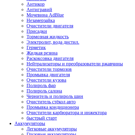
Антикор
Антигравий
Мочевина AdBlue
Незамерзайка
Очистители двигателя
Присадки
Тормозная жидкость
Электролит, вода дистил.
Герметик
Жидкая резина
Раскоксовка двигателя
Нейтрализаторы и преобразователи ржавчины
Очистители тормозов
Промывка двигателя
Очистители кузова
Полироль фар
Полироль салона
Чернитель и полироль шин
Очиститель стёкол авто
Промывка кондиционера
Очистители карбюратора и инжектора
быстрый старт
Аккумуляторы
Легковые аккумуляторы
Грузовые аккумуляторы