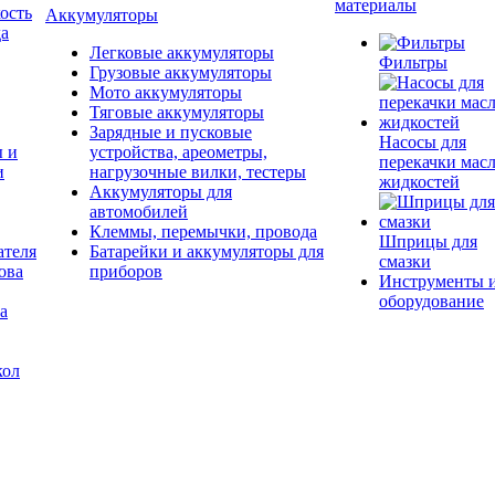
материалы
ость
Аккумуляторы
да
Легковые аккумуляторы
Фильтры
Грузовые аккумуляторы
Мото аккумуляторы
Тяговые аккумуляторы
Зарядные и пусковые
Насосы для
ы и
устройства, ареометры,
перекачки масл
и
нагрузочные вилки, тестеры
жидкостей
Аккумуляторы для
автомобилей
Клеммы, перемычки, провода
Шприцы для
ателя
Батарейки и аккумуляторы для
смазки
ова
приборов
Инструменты 
оборудование
а
кол