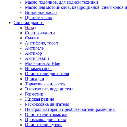
Масло лодочное, для водной техники
Масло для мотоциклов, квадроциклов, снегоходов 
Вилочное масло
Цепное масло
Спец жидкости
Назад
Спец жидкости
Смазки
Антифриз, тосол
Антигель
Антикор
Антигравий
Мочевина AdBlue
Незамерзайка
Очистители двигателя
Присадки
Тормозная жидкость
Электролит, вода дистил.
Герметик
Жидкая резина
Раскоксовка двигателя
Нейтрализаторы и преобразователи ржавчины
Очистители тормозов
Промывка двигателя
Очистители кузова