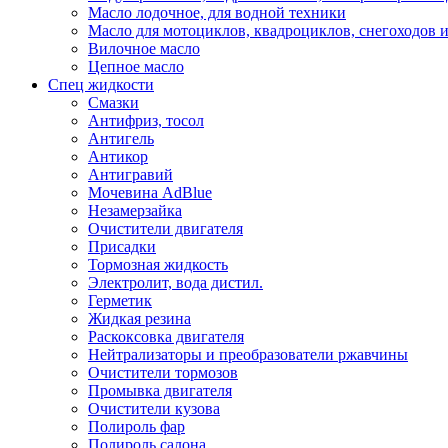
Масло лодочное, для водной техники
Масло для мотоциклов, квадроциклов, снегоходов 
Вилочное масло
Цепное масло
Спец жидкости
Смазки
Антифриз, тосол
Антигель
Антикор
Антигравий
Мочевина AdBlue
Незамерзайка
Очистители двигателя
Присадки
Тормозная жидкость
Электролит, вода дистил.
Герметик
Жидкая резина
Раскоксовка двигателя
Нейтрализаторы и преобразователи ржавчины
Очистители тормозов
Промывка двигателя
Очистители кузова
Полироль фар
Полироль салона