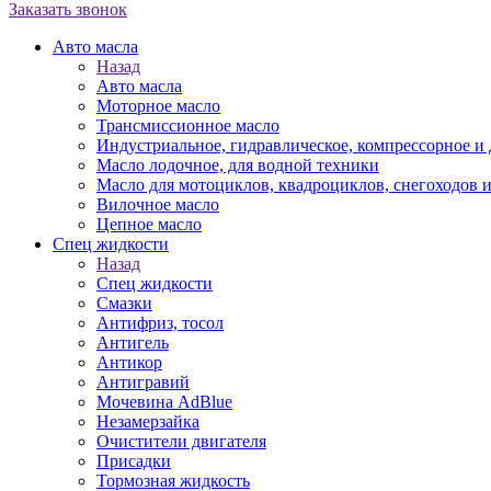
Заказать звонок
Авто масла
Назад
Авто масла
Моторное масло
Трансмиссионное масло
Индустриальное, гидравлическое, компрессорное 
Масло лодочное, для водной техники
Масло для мотоциклов, квадроциклов, снегоходов 
Вилочное масло
Цепное масло
Спец жидкости
Назад
Спец жидкости
Смазки
Антифриз, тосол
Антигель
Антикор
Антигравий
Мочевина AdBlue
Незамерзайка
Очистители двигателя
Присадки
Тормозная жидкость