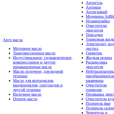
Антигель
Антикор
Антигравий
Мочевина AdBl
Незамерзайка
Очистители
двигателя
Присадки
Тормозная жидк
Авто масла
Электролит, во
Моторное масло
дистил.
Трансмиссионное масло
Герметик
Индустриальное, гидравлическое,
Жидкая резина
компрессорное и другие
Раскоксовка
промышленные масла
двигателя
Масло лодочное, для водной
Нейтрализатор
техники
преобразовател
Масло для мотоциклов,
ржавчины
квадроциклов, снегоходов и
Очистители
другой техники
тормозов
Вилочное масло
Промывка двиг
Цепное масло
Очистители куз
Полироль фар
Полироль салон
Чернитель и