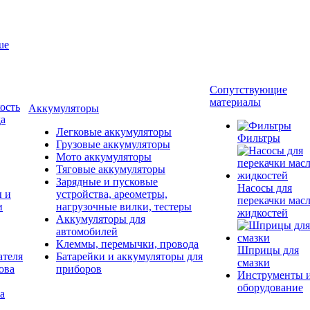
ue
Сопутствующие
материалы
ость
Аккумуляторы
да
Легковые аккумуляторы
Фильтры
Грузовые аккумуляторы
Мото аккумуляторы
Тяговые аккумуляторы
Зарядные и пусковые
Насосы для
ы и
устройства, ареометры,
перекачки масл
и
нагрузочные вилки, тестеры
жидкостей
Аккумуляторы для
автомобилей
Клеммы, перемычки, провода
Шприцы для
ателя
Батарейки и аккумуляторы для
смазки
ова
приборов
Инструменты 
оборудование
а