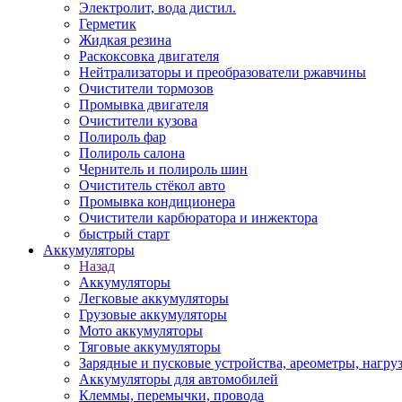
Электролит, вода дистил.
Герметик
Жидкая резина
Раскоксовка двигателя
Нейтрализаторы и преобразователи ржавчины
Очистители тормозов
Промывка двигателя
Очистители кузова
Полироль фар
Полироль салона
Чернитель и полироль шин
Очиститель стёкол авто
Промывка кондиционера
Очистители карбюратора и инжектора
быстрый старт
Аккумуляторы
Назад
Аккумуляторы
Легковые аккумуляторы
Грузовые аккумуляторы
Мото аккумуляторы
Тяговые аккумуляторы
Зарядные и пусковые устройства, ареометры, нагру
Аккумуляторы для автомобилей
Клеммы, перемычки, провода