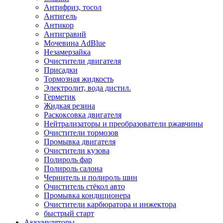
Антифриз, тосол
Антигель
Антикор
Антигравий
Мочевина AdBlue
Незамерзайка
Очистители двигателя
Присадки
Тормозная жидкость
Электролит, вода дистил.
Герметик
Жидкая резина
Раскоксовка двигателя
Нейтрализаторы и преобразователи ржавчины
Очистители тормозов
Промывка двигателя
Очистители кузова
Полироль фар
Полироль салона
Чернитель и полироль шин
Очиститель стёкол авто
Промывка кондиционера
Очистители карбюратора и инжектора
быстрый старт
Аккумуляторы