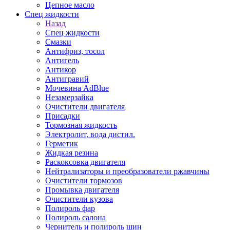
Цепное масло
Спец жидкости
Назад
Спец жидкости
Смазки
Антифриз, тосол
Антигель
Антикор
Антигравий
Мочевина AdBlue
Незамерзайка
Очистители двигателя
Присадки
Тормозная жидкость
Электролит, вода дистил.
Герметик
Жидкая резина
Раскоксовка двигателя
Нейтрализаторы и преобразователи ржавчины
Очистители тормозов
Промывка двигателя
Очистители кузова
Полироль фар
Полироль салона
Чернитель и полироль шин