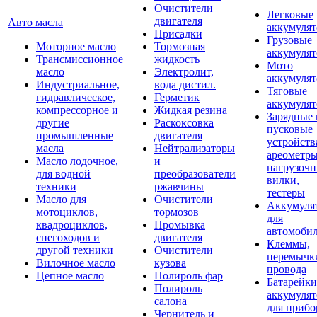
Очистители
Легковые
двигателя
Авто масла
аккумуля
Присадки
Грузовые
Моторное масло
Тормозная
аккумуля
Трансмиссионное
жидкость
Мото
масло
Электролит,
аккумуля
Индустриальное,
вода дистил.
Тяговые
гидравлическое,
Герметик
аккумуля
компрессорное и
Жидкая резина
Зарядные 
другие
Раскоксовка
пусковые
промышленные
двигателя
устройств
масла
Нейтрализаторы
ареометры
Масло лодочное,
и
нагрузоч
для водной
преобразователи
вилки,
техники
ржавчины
тестеры
Масло для
Очистители
Аккумуля
мотоциклов,
тормозов
для
квадроциклов,
Промывка
автомоби
снегоходов и
двигателя
Клеммы,
другой техники
Очистители
перемычк
Вилочное масло
кузова
провода
Цепное масло
Полироль фар
Батарейки
Полироль
аккумуля
салона
для прибо
Чернитель и