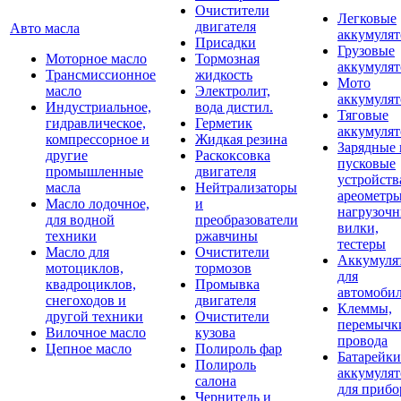
Очистители
Легковые
двигателя
Авто масла
аккумуля
Присадки
Грузовые
Моторное масло
Тормозная
аккумуля
Трансмиссионное
жидкость
Мото
масло
Электролит,
аккумуля
Индустриальное,
вода дистил.
Тяговые
гидравлическое,
Герметик
аккумуля
компрессорное и
Жидкая резина
Зарядные 
другие
Раскоксовка
пусковые
промышленные
двигателя
устройств
масла
Нейтрализаторы
ареометры
Масло лодочное,
и
нагрузоч
для водной
преобразователи
вилки,
техники
ржавчины
тестеры
Масло для
Очистители
Аккумуля
мотоциклов,
тормозов
для
квадроциклов,
Промывка
автомоби
снегоходов и
двигателя
Клеммы,
другой техники
Очистители
перемычк
Вилочное масло
кузова
провода
Цепное масло
Полироль фар
Батарейки
Полироль
аккумуля
салона
для прибо
Чернитель и