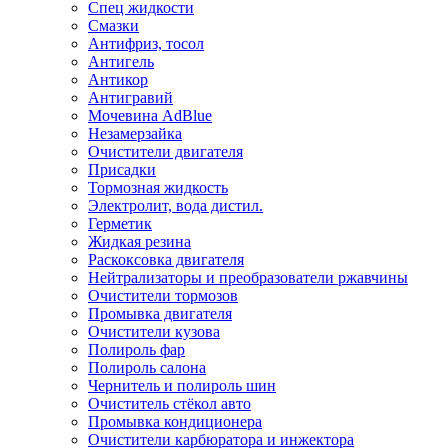
Спец жидкости
Смазки
Антифриз, тосол
Антигель
Антикор
Антигравий
Мочевина AdBlue
Незамерзайка
Очистители двигателя
Присадки
Тормозная жидкость
Электролит, вода дистил.
Герметик
Жидкая резина
Раскоксовка двигателя
Нейтрализаторы и преобразователи ржавчины
Очистители тормозов
Промывка двигателя
Очистители кузова
Полироль фар
Полироль салона
Чернитель и полироль шин
Очиститель стёкол авто
Промывка кондиционера
Очистители карбюратора и инжектора