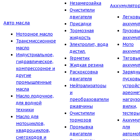
Незамерзайка
Аккумулято
Очистители
двигателя
Легков
Авто масла
Присадки
аккуму
Тормозная
Грузов
Моторное масло
жидкость
аккуму
Трансмиссионное
Электролит, вода
Мото
масло
дистил.
аккуму
Индустриальное,
Герметик
Тяговы
гидравлическое,
Жидкая резина
аккуму
компрессорное и
Раскоксовка
Зарядн
другие
двигателя
пусков
промышленные
Нейтрализаторы
устройс
масла
и
ареоме
Масло лодочное,
преобразователи
нагруз
для водной
ржавчины
вилки,
техники
Очистители
тестеры
Масло для
тормозов
Аккуму
мотоциклов,
Промывка
для
квадроциклов,
двигателя
автомо
снегоходов и