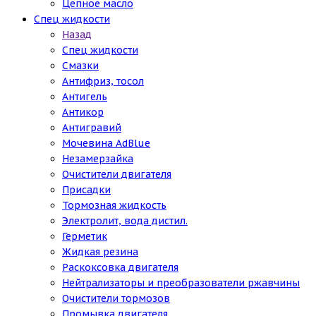
Цепное масло
Спец жидкости
Назад
Спец жидкости
Смазки
Антифриз, тосол
Антигель
Антикор
Антигравий
Мочевина AdBlue
Незамерзайка
Очистители двигателя
Присадки
Тормозная жидкость
Электролит, вода дистил.
Герметик
Жидкая резина
Раскоксовка двигателя
Нейтрализаторы и преобразователи ржавчины
Очистители тормозов
Промывка двигателя