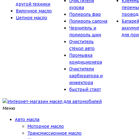
Очистители
Клеммы
другой техники
кузова
перемы
Вилочное масло
Полироль фар
провод
Цепное масло
Полироль салона
Батарей
Чернитель и
аккуму
полироль шин
для пр
Очиститель
стёкол авто
Промывка
кондиционера
Очистители
карбюратора и
инжектора
быстрый старт
Меню
Авто масла
Моторное масло
Трансмиссионное масло