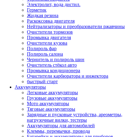
Электролит, вода дистил.
Герметик
Жидкая резина
Раскоксовка двигателя
Нейтрализаторы и преобразователи ржавчины
Очистители тормозов
Промывка двигателя
Очистители кузова
Полироль фар
Полироль салона
Чернитель и полироль шин
Очиститель стёкол авто
Промывка кондиционера
Очистители карбюратора и инжектора
быстрый старт
Аккумуляторы
Легковые аккумуляторы
Грузовые аккумуляторы
Мото аккумуляторы
Тяговые аккумуляторы
Зарядные и пусковые устройства, ареометры,
нагрузочные вилки, тестеры
Аккумуляторы для автомобилей
Клеммы, перемычки, провода
Батарейки и аккумуляторы для приборов