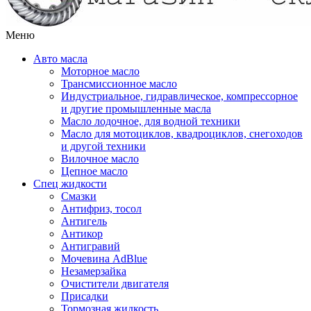
Меню
Авто масла
Моторное масло
Трансмиссионное масло
Индустриальное, гидравлическое, компрессорное
и другие промышленные масла
Масло лодочное, для водной техники
Масло для мотоциклов, квадроциклов, снегоходов
и другой техники
Вилочное масло
Цепное масло
Спец жидкости
Смазки
Антифриз, тосол
Антигель
Антикор
Антигравий
Мочевина AdBlue
Незамерзайка
Очистители двигателя
Присадки
Тормозная жидкость