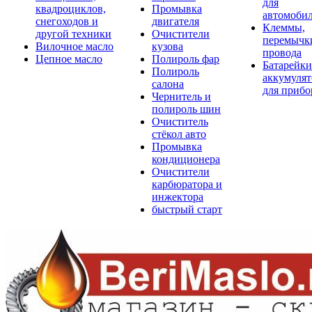
для
квадроциклов,
Промывка
автомоби
снегоходов и
двигателя
Клеммы,
другой техники
Очистители
перемычк
Вилочное масло
кузова
провода
Цепное масло
Полироль фар
Батарейки
Полироль
аккумуля
салона
для прибо
Чернитель и
полироль шин
Очиститель
стёкол авто
Промывка
кондиционера
Очистители
карбюратора и
инжектора
быстрый старт