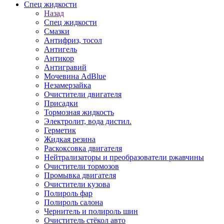
Спец жидкости
Назад
Спец жидкости
Смазки
Антифриз, тосол
Антигель
Антикор
Антигравий
Мочевина AdBlue
Незамерзайка
Очистители двигателя
Присадки
Тормозная жидкость
Электролит, вода дистил.
Герметик
Жидкая резина
Раскоксовка двигателя
Нейтрализаторы и преобразователи ржавчины
Очистители тормозов
Промывка двигателя
Очистители кузова
Полироль фар
Полироль салона
Чернитель и полироль шин
Очиститель стёкол авто