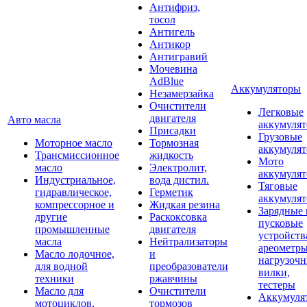
Антифриз,
тосол
Антигель
Антикор
Антигравий
Мочевина
AdBlue
Аккумуляторы
Незамерзайка
Очистители
Легковые
двигателя
Авто масла
аккумуля
Присадки
Грузовые
Моторное масло
Тормозная
аккумуля
Трансмиссионное
жидкость
Мото
масло
Электролит,
аккумуля
Индустриальное,
вода дистил.
Тяговые
гидравлическое,
Герметик
аккумуля
компрессорное и
Жидкая резина
Зарядные 
другие
Раскоксовка
пусковые
промышленные
двигателя
устройств
масла
Нейтрализаторы
ареометры
Масло лодочное,
и
нагрузоч
для водной
преобразователи
вилки,
техники
ржавчины
тестеры
Масло для
Очистители
Аккумуля
мотоциклов,
тормозов