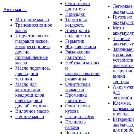
Очистители
Легковые
двигателя
Авто масла
аккумуля
Присадки
Грузовые
Моторное масло
Тормозная
аккумуля
Трансмиссионное
жидкость
Мото
масло
Электролит,
аккумуля
Индустриальное,
вода дистил.
Тяговые
гидравлическое,
Герметик
аккумуля
компрессорное и
Жидкая резина
Зарядные 
другие
Раскоксовка
пусковые
промышленные
двигателя
устройств
масла
Нейтрализаторы
ареометры
Масло лодочное,
и
нагрузоч
для водной
преобразователи
вилки,
техники
ржавчины
тестеры
Масло для
Очистители
Аккумуля
мотоциклов,
тормозов
для
квадроциклов,
Промывка
автомоби
снегоходов и
двигателя
Клеммы,
другой техники
Очистители
перемычк
Вилочное масло
кузова
провода
Цепное масло
Полироль фар
Батарейки
Полироль
аккумуля
салона
для прибо
Чернитель и