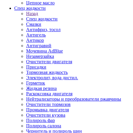
Цепное масло
Спец жидкости
Назад
Спец жидкости
Смазки
Антифриз, тосол
Антигель
Антикор
Антигравий
Мочевина AdBlue
Незамерзайка
Очистители двигателя
Присадки
Тормозная жидкость
Электролит, вода дистил.
Герметик
Жидкая резина
Раскоксовка двигателя
Нейтрализаторы и преобразователи ржавчины
Очистители тормозов
Промывка двигателя
Очистители кузова
Полироль фар
Полироль салона
Чернитель и полироль шин