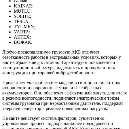
Globatt;
KAINAR;
MUTLU;
SOLITE;
TESLA;
TYUMEN;
VARTA;
АКТЕХ;
ВОЖАК.
Любую представленную грузовую АКБ отличает
безотказность работы в экстремальных условиях, которых у
нас на Урале еще достаточно. Гарантируем повышенный
эксплуатационный ресурс, надежность и продуманность
конструкции при хорошей виброустойчивости.
Предлагаем «классические» модели в свинцово-кислотном
исполнении и современные модели гелеобразных
аккумуляторов. Они обеспечат эффективный запуск двигателя
в режиме всепогодности, подпитают электрическим током
системы грузовика при неработающем двигателе, поддержат
энергией генератор в режиме повышенных нагрузок.
На сайте действует система фильтров, существенно
упрощающая процесс подбора наиболее подходящей по
различным параметрам грузовой АКБ. Если она не поможет