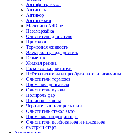
Антифриз, тосол
Антигель
Антикор
Антигравий
Мочевина AdBlue
Незамерзайка
Очистители двигателя
Присадки
Тормозная жидкость
Электролит, вода дистил.
Герметик
Жидкая резина
Раскоксовка двигателя
Нейтрализаторы и преобразователи ржавчины
Очистители тормозов
Промывка двигателя
Очистители кузова
Полироль фар
Полироль салона
Чернитель и полироль шин
Очиститель стёкол авто
Промывка кондиционера
Очистители карбюратора и инжектора
быстрый старт
Аккумуляторы