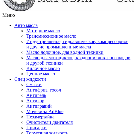
Меню
Авто масла
Моторное масло
Трансмиссионное масло
Индустриальное, гидравлическое, компрессорное
и другие промышленные масла
Масло лодочное, для водной техники
Масло для мотоциклов, квадроциклов, снегоходов
и другой техники
Вилочное масло
Цепное масло
Спец жидкости
Смазки
Антифриз, тосол
Антигель
Антикор
Антигравий
Мочевина AdBlue
Незамерзайка
Очистители двигателя
Присадки
Тормозная жидкость