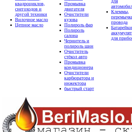
для
квадроциклов,
Промывка
автомоби
снегоходов и
двигателя
Клеммы,
другой техники
Очистители
перемычк
Вилочное масло
кузова
провода
Цепное масло
Полироль фар
Батарейки
Полироль
аккумуля
салона
для прибо
Чернитель и
полироль шин
Очиститель
стёкол авто
Промывка
кондиционера
Очистители
карбюратора и
инжектора
быстрый старт