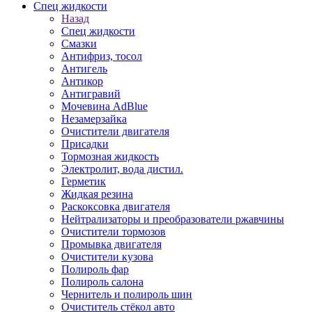
Спец жидкости
Назад
Спец жидкости
Смазки
Антифриз, тосол
Антигель
Антикор
Антигравий
Мочевина AdBlue
Незамерзайка
Очистители двигателя
Присадки
Тормозная жидкость
Электролит, вода дистил.
Герметик
Жидкая резина
Раскоксовка двигателя
Нейтрализаторы и преобразователи ржавчины
Очистители тормозов
Промывка двигателя
Очистители кузова
Полироль фар
Полироль салона
Чернитель и полироль шин
Очиститель стёкол авто