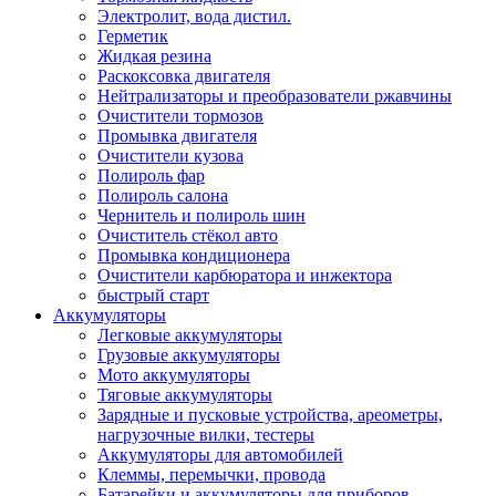
Электролит, вода дистил.
Герметик
Жидкая резина
Раскоксовка двигателя
Нейтрализаторы и преобразователи ржавчины
Очистители тормозов
Промывка двигателя
Очистители кузова
Полироль фар
Полироль салона
Чернитель и полироль шин
Очиститель стёкол авто
Промывка кондиционера
Очистители карбюратора и инжектора
быстрый старт
Аккумуляторы
Легковые аккумуляторы
Грузовые аккумуляторы
Мото аккумуляторы
Тяговые аккумуляторы
Зарядные и пусковые устройства, ареометры,
нагрузочные вилки, тестеры
Аккумуляторы для автомобилей
Клеммы, перемычки, провода
Батарейки и аккумуляторы для приборов