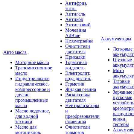
Антифриз,
тосол
Антигель
Антикор
Антигравий
Мочевина
AdBlue
Аккумуляторы
Незамерзайка
Очистители
Легковые
двигателя
Авто масла
аккумуля
Присадки
Грузовые
Моторное масло
Тормозная
аккумуля
Трансмиссионное
жидкость
Мото
масло
Электролит,
аккумуля
Индустриальное,
вода дистил.
Тяговые
гидравлическое,
Герметик
аккумуля
компрессорное и
Жидкая резина
Зарядные 
другие
Раскоксовка
пусковые
промышленные
двигателя
устройств
масла
Нейтрализаторы
ареометры
Масло лодочное,
и
нагрузоч
для водной
преобразователи
вилки,
техники
ржавчины
тестеры
Масло для
Очистители
Аккумуля
мотоциклов,
тормозов