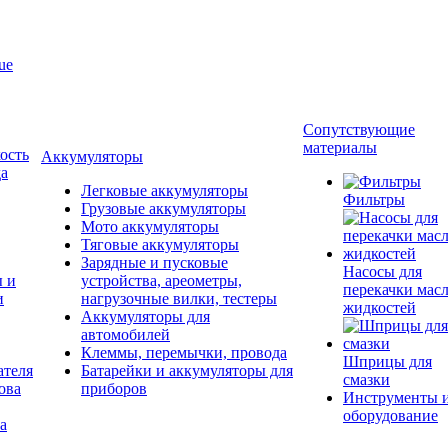
ue
Сопутствующие
материалы
ость
Аккумуляторы
да
Легковые аккумуляторы
Фильтры
Грузовые аккумуляторы
Мото аккумуляторы
Тяговые аккумуляторы
Зарядные и пусковые
Насосы для
ы и
устройства, ареометры,
перекачки масл
и
нагрузочные вилки, тестеры
жидкостей
Аккумуляторы для
автомобилей
Клеммы, перемычки, провода
Шприцы для
ателя
Батарейки и аккумуляторы для
смазки
ова
приборов
Инструменты 
оборудование
а