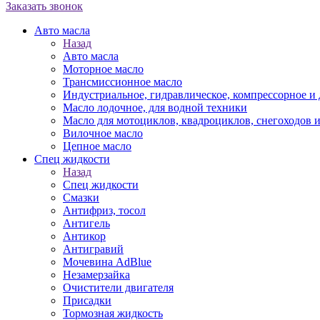
Заказать звонок
Авто масла
Назад
Авто масла
Моторное масло
Трансмиссионное масло
Индустриальное, гидравлическое, компрессорное 
Масло лодочное, для водной техники
Масло для мотоциклов, квадроциклов, снегоходов 
Вилочное масло
Цепное масло
Спец жидкости
Назад
Спец жидкости
Смазки
Антифриз, тосол
Антигель
Антикор
Антигравий
Мочевина AdBlue
Незамерзайка
Очистители двигателя
Присадки
Тормозная жидкость