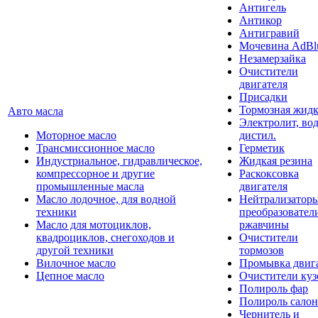
Антигель
Антикор
Антигравий
Мочевина AdBl
Незамерзайка
Очистители
двигателя
Присадки
Тормозная жидк
Авто масла
Электролит, во
Моторное масло
дистил.
Трансмиссионное масло
Герметик
Индустриальное, гидравлическое,
Жидкая резина
компрессорное и другие
Раскоксовка
промышленные масла
двигателя
Масло лодочное, для водной
Нейтрализатор
техники
преобразовател
Масло для мотоциклов,
ржавчины
квадроциклов, снегоходов и
Очистители
другой техники
тормозов
Вилочное масло
Промывка двиг
Цепное масло
Очистители куз
Полироль фар
Полироль салон
Чернитель и