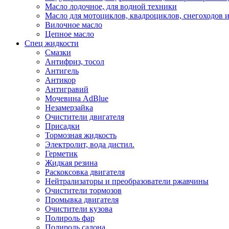
Масло лодочное, для водной техники
Масло для мотоциклов, квадроциклов, снегоходов 
Вилочное масло
Цепное масло
Спец жидкости
Смазки
Антифриз, тосол
Антигель
Антикор
Антигравий
Мочевина AdBlue
Незамерзайка
Очистители двигателя
Присадки
Тормозная жидкость
Электролит, вода дистил.
Герметик
Жидкая резина
Раскоксовка двигателя
Нейтрализаторы и преобразователи ржавчины
Очистители тормозов
Промывка двигателя
Очистители кузова
Полироль фар
Полироль салона