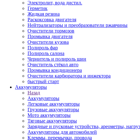
Электролит, вода дистил.
Герметик
Жидкая резина
Раскоксовка двигателя
Нейтрализаторы и преобразователи ржавчины
Очистители тормозов
Промывка двигателя
Очистители кузова
Полироль фар
Полироль салона
Чернитель и полироль шин
Очиститель стёкол авто
Промывка кондиционера
Очистители карбюратора и инжектора
быстрый старт
Аккумуляторы
Назад
Аккумуляторы
Легковые аккумуляторы
Грузовые аккумуляторы
Мото аккумуляторы
Тяговые аккумуляторы
Зарядные и пусковые устройства, ареометры, нагру
Аккумуляторы для автомобилей
Клеммы, перемычки, провода