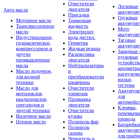
Очистители
Легковые
двигателя
Авто масла
аккумуля
Присадки
Грузовые
Моторное масло
Тормозная
аккумуля
Трансмиссионное
жидкость
Мото
масло
Электролит,
аккумуля
Индустриальное,
вода дистил.
Тяговые
гидравлическое,
Герметик
аккумуля
компрессорное и
Жидкая резина
Зарядные 
другие
Раскоксовка
пусковые
промышленные
двигателя
устройств
масла
Нейтрализаторы
ареометры
Масло лодочное,
и
нагрузоч
для водной
преобразователи
вилки,
техники
ржавчины
тестеры
Масло для
Очистители
Аккумуля
мотоциклов,
тормозов
для
квадроциклов,
Промывка
автомоби
снегоходов и
двигателя
Клеммы,
другой техники
Очистители
перемычк
Вилочное масло
кузова
провода
Цепное масло
Полироль фар
Батарейки
Полироль
аккумуля
салона
для прибо
Чернитель и