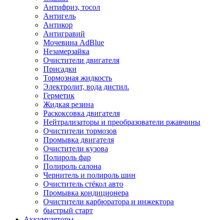
Антифриз, тосол
Антигель
Антикор
Антигравий
Мочевина AdBlue
Незамерзайка
Очистители двигателя
Присадки
Тормозная жидкость
Электролит, вода дистил.
Герметик
Жидкая резина
Раскоксовка двигателя
Нейтрализаторы и преобразователи ржавчины
Очистители тормозов
Промывка двигателя
Очистители кузова
Полироль фар
Полироль салона
Чернитель и полироль шин
Очиститель стёкол авто
Промывка кондиционера
Очистители карбюратора и инжектора
быстрый старт
Аккумуляторы