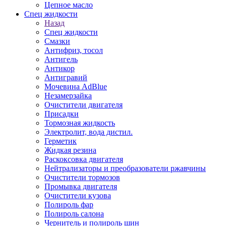
Цепное масло
Спец жидкости
Назад
Спец жидкости
Смазки
Антифриз, тосол
Антигель
Антикор
Антигравий
Мочевина AdBlue
Незамерзайка
Очистители двигателя
Присадки
Тормозная жидкость
Электролит, вода дистил.
Герметик
Жидкая резина
Раскоксовка двигателя
Нейтрализаторы и преобразователи ржавчины
Очистители тормозов
Промывка двигателя
Очистители кузова
Полироль фар
Полироль салона
Чернитель и полироль шин