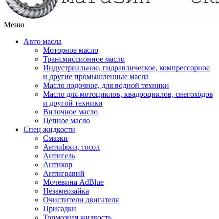
Меню
Авто масла
Моторное масло
Трансмиссионное масло
Индустриальное, гидравлическое, компрессорное
и другие промышленные масла
Масло лодочное, для водной техники
Масло для мотоциклов, квадроциклов, снегоходов
и другой техники
Вилочное масло
Цепное масло
Спец жидкости
Смазки
Антифриз, тосол
Антигель
Антикор
Антигравий
Мочевина AdBlue
Незамерзайка
Очистители двигателя
Присадки
Тормозная жидкость