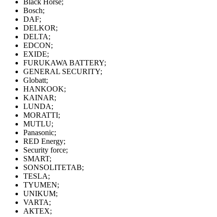
Black Horse;
Bosch;
DAF;
DELKOR;
DELTA;
EDCON;
EXIDE;
FURUKAWA BATTERY;
GENERAL SECURITY;
Globatt;
HANKOOK;
KAINAR;
LUNDA;
MORATTI;
MUTLU;
Panasonic;
RED Energy;
Security force;
SMART;
SONSOLITETAB;
TESLA;
TYUMEN;
UNIKUM;
VARTA;
АКТЕХ;