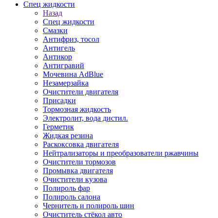
Спец жидкости
Назад
Спец жидкости
Смазки
Антифриз, тосол
Антигель
Антикор
Антигравий
Мочевина AdBlue
Незамерзайка
Очистители двигателя
Присадки
Тормозная жидкость
Электролит, вода дистил.
Герметик
Жидкая резина
Раскоксовка двигателя
Нейтрализаторы и преобразователи ржавчины
Очистители тормозов
Промывка двигателя
Очистители кузова
Полироль фар
Полироль салона
Чернитель и полироль шин
Очиститель стёкол авто