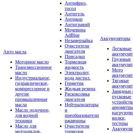
Антифриз,
тосол
Антигель
Антикор
Антигравий
Мочевина
AdBlue
Аккумуляторы
Незамерзайка
Очистители
Легковые
двигателя
Авто масла
аккумуля
Присадки
Грузовые
Моторное масло
Тормозная
аккумуля
Трансмиссионное
жидкость
Мото
масло
Электролит,
аккумуля
Индустриальное,
вода дистил.
Тяговые
гидравлическое,
Герметик
аккумуля
компрессорное и
Жидкая резина
Зарядные 
другие
Раскоксовка
пусковые
промышленные
двигателя
устройств
масла
Нейтрализаторы
ареометры
Масло лодочное,
и
нагрузоч
для водной
преобразователи
вилки,
техники
ржавчины
тестеры
Масло для
Очистители
Аккумуля
мотоциклов,
тормозов