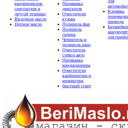
для
квадроциклов,
Промывка
автомоби
снегоходов и
двигателя
Клеммы,
другой техники
Очистители
перемычк
Вилочное масло
кузова
провода
Цепное масло
Полироль фар
Батарейки
Полироль
аккумуля
салона
для прибо
Чернитель и
полироль шин
Очиститель
стёкол авто
Промывка
кондиционера
Очистители
карбюратора и
инжектора
быстрый старт