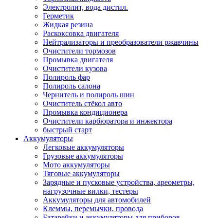
Электролит, вода дистил.
Герметик
Жидкая резина
Раскоксовка двигателя
Нейтрализаторы и преобразователи ржавчины
Очистители тормозов
Промывка двигателя
Очистители кузова
Полироль фар
Полироль салона
Чернитель и полироль шин
Очиститель стёкол авто
Промывка кондиционера
Очистители карбюратора и инжектора
быстрый старт
Аккумуляторы
Легковые аккумуляторы
Грузовые аккумуляторы
Мото аккумуляторы
Тяговые аккумуляторы
Зарядные и пусковые устройства, ареометры,
нагрузочные вилки, тестеры
Аккумуляторы для автомобилей
Клеммы, перемычки, провода
Батарейки и аккумуляторы для приборов