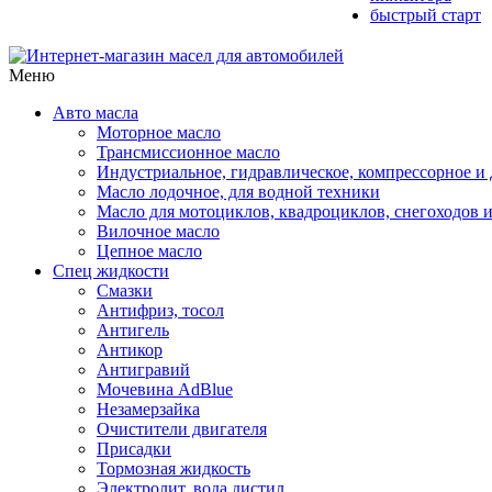
быстрый старт
Меню
Авто масла
Моторное масло
Трансмиссионное масло
Индустриальное, гидравлическое, компрессорное 
Масло лодочное, для водной техники
Масло для мотоциклов, квадроциклов, снегоходов 
Вилочное масло
Цепное масло
Спец жидкости
Смазки
Антифриз, тосол
Антигель
Антикор
Антигравий
Мочевина AdBlue
Незамерзайка
Очистители двигателя
Присадки
Тормозная жидкость
Электролит, вода дистил.