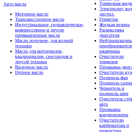
Тормозная жидк
Авто масла
Электролит, во
Моторное масло
дистил.
Трансмиссионное масло
Герметик
Индустриальное, гидравлическое,
Жидкая резина
компрессорное и другие
Раскоксовка
промышленные масла
двигателя
Масло лодочное, для водной
Нейтрализатор
техники
преобразовател
Масло для мотоциклов,
ржавчины
квадроциклов, снегоходов и
Очистители
другой техники
тормозов
Вилочное масло
Промывка двиг
Цепное масло
Очистители куз
Полироль фар
Полироль салон
Чернитель и
полироль шин
Очиститель стё
авто
Промывка
кондиционера
Очистители
карбюратора и
инжектора