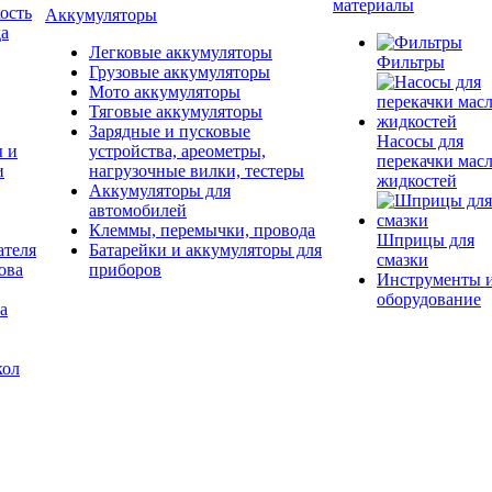
материалы
ость
Аккумуляторы
да
Легковые аккумуляторы
Фильтры
Грузовые аккумуляторы
Мото аккумуляторы
Тяговые аккумуляторы
Зарядные и пусковые
Насосы для
ы и
устройства, ареометры,
перекачки масл
и
нагрузочные вилки, тестеры
жидкостей
Аккумуляторы для
автомобилей
Клеммы, перемычки, провода
Шприцы для
ателя
Батарейки и аккумуляторы для
смазки
ова
приборов
Инструменты 
оборудование
а
кол