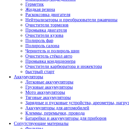
Герметик
Жидкая резина
Раскоксовка двигателя
Нейтрализаторы и преобразователи ржавчины
Очистители тормозов
Промывка двигателя
Очистители кузова
Полироль фар
Полироль салона
Чернитель и полироль шин
Очиститель стёкол авто
Промывка кондиционера
Очистители карбюратора и инжектора
быстрый старт
Аккумуляторы
Легковые аккумуляторы
Грузовые аккумуляторы
Мото аккумуляторы
Тяговые аккумуляторы
Зарядные и пусковые устройства, ареометры, нагру
Аккумуляторы для автомобилей
Клеммы, перемычки, провода
Батарейки и аккумуляторы для приборов
Сопутствующие материалы
Фильтры