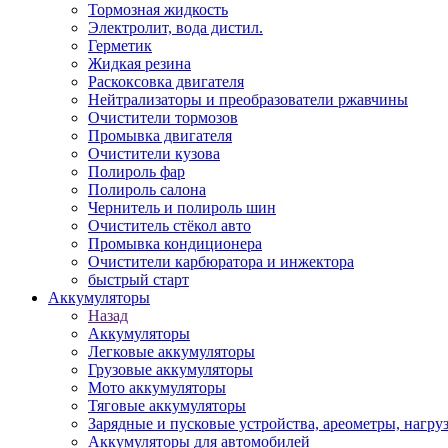
Тормозная жидкость
Электролит, вода дистил.
Герметик
Жидкая резина
Раскоксовка двигателя
Нейтрализаторы и преобразователи ржавчины
Очистители тормозов
Промывка двигателя
Очистители кузова
Полироль фар
Полироль салона
Чернитель и полироль шин
Очиститель стёкол авто
Промывка кондиционера
Очистители карбюратора и инжектора
быстрый старт
Аккумуляторы
Назад
Аккумуляторы
Легковые аккумуляторы
Грузовые аккумуляторы
Мото аккумуляторы
Тяговые аккумуляторы
Зарядные и пусковые устройства, ареометры, нагру
Аккумуляторы для автомобилей