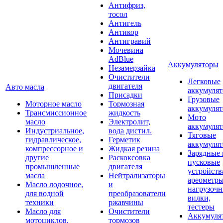
Антифриз,
тосол
Антигель
Антикор
Антигравий
Мочевина
AdBlue
Аккумуляторы
Незамерзайка
Очистители
Легковые
двигателя
Авто масла
аккумуля
Присадки
Грузовые
Моторное масло
Тормозная
аккумуля
Трансмиссионное
жидкость
Мото
масло
Электролит,
аккумуля
Индустриальное,
вода дистил.
Тяговые
гидравлическое,
Герметик
аккумуля
компрессорное и
Жидкая резина
Зарядные 
другие
Раскоксовка
пусковые
промышленные
двигателя
устройств
масла
Нейтрализаторы
ареометры
Масло лодочное,
и
нагрузоч
для водной
преобразователи
вилки,
техники
ржавчины
тестеры
Масло для
Очистители
Аккумуля
мотоциклов,
тормозов