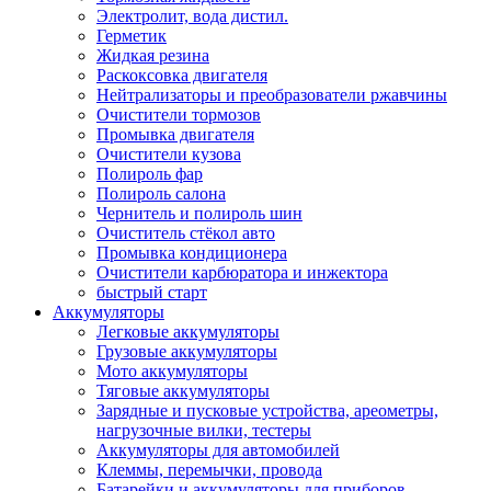
Электролит, вода дистил.
Герметик
Жидкая резина
Раскоксовка двигателя
Нейтрализаторы и преобразователи ржавчины
Очистители тормозов
Промывка двигателя
Очистители кузова
Полироль фар
Полироль салона
Чернитель и полироль шин
Очиститель стёкол авто
Промывка кондиционера
Очистители карбюратора и инжектора
быстрый старт
Аккумуляторы
Легковые аккумуляторы
Грузовые аккумуляторы
Мото аккумуляторы
Тяговые аккумуляторы
Зарядные и пусковые устройства, ареометры,
нагрузочные вилки, тестеры
Аккумуляторы для автомобилей
Клеммы, перемычки, провода
Батарейки и аккумуляторы для приборов