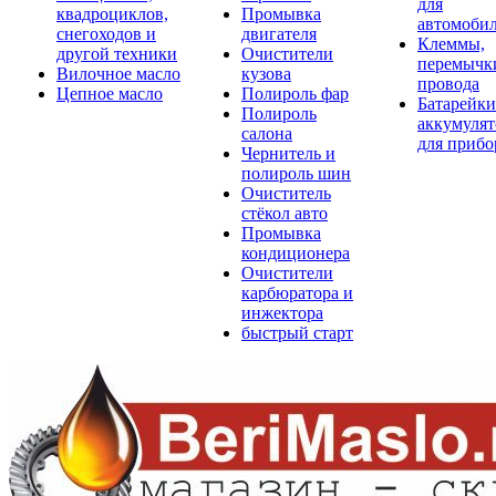
для
квадроциклов,
Промывка
автомоби
снегоходов и
двигателя
Клеммы,
другой техники
Очистители
перемычк
Вилочное масло
кузова
провода
Цепное масло
Полироль фар
Батарейки
Полироль
аккумуля
салона
для прибо
Чернитель и
полироль шин
Очиститель
стёкол авто
Промывка
кондиционера
Очистители
карбюратора и
инжектора
быстрый старт