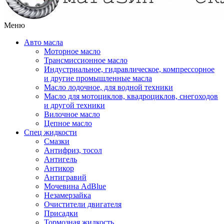
Меню
Авто масла
Моторное масло
Трансмиссионное масло
Индустриальное, гидравлическое, компрессорное
и другие промышленные масла
Масло лодочное, для водной техники
Масло для мотоциклов, квадроциклов, снегоходов
и другой техники
Вилочное масло
Цепное масло
Спец жидкости
Смазки
Антифриз, тосол
Антигель
Антикор
Антигравий
Мочевина AdBlue
Незамерзайка
Очистители двигателя
Присадки
Тормозная жидкость