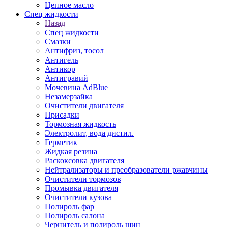
Цепное масло
Спец жидкости
Назад
Спец жидкости
Смазки
Антифриз, тосол
Антигель
Антикор
Антигравий
Мочевина AdBlue
Незамерзайка
Очистители двигателя
Присадки
Тормозная жидкость
Электролит, вода дистил.
Герметик
Жидкая резина
Раскоксовка двигателя
Нейтрализаторы и преобразователи ржавчины
Очистители тормозов
Промывка двигателя
Очистители кузова
Полироль фар
Полироль салона
Чернитель и полироль шин