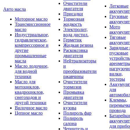
Очистители
Легковые
двигателя
Авто масла
аккумуля
Присадки
Грузовые
Моторное масло
Тормозная
аккумуля
Трансмиссионное
жидкость
Мото
масло
Электролит,
аккумуля
Индустриальное,
вода дистил.
Тяговые
гидравлическое,
Герметик
аккумуля
компрессорное и
Жидкая резина
Зарядные 
другие
Раскоксовка
пусковые
промышленные
двигателя
устройств
масла
Нейтрализаторы
ареометры
Масло лодочное,
и
нагрузоч
для водной
преобразователи
вилки,
техники
ржавчины
тестеры
Масло для
Очистители
Аккумуля
мотоциклов,
тормозов
для
квадроциклов,
Промывка
автомоби
снегоходов и
двигателя
Клеммы,
другой техники
Очистители
перемычк
Вилочное масло
кузова
провода
Цепное масло
Полироль фар
Батарейки
Полироль
аккумуля
салона
для прибо
Чернитель и