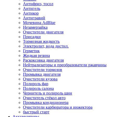
Антифриз, тосол
Антигель
Антикор
Антигравий
Мочевина AdBlue
Незамерзайка
Очистители двигателя
Присадки
Тормозная жидкость
Электролит, вода дистил.
Герметик
Жидкая резина
Раскоксовка двигателя
Нейтрализаторы и преобразователи ржавчины
Очистители тормозов
Промывка двигателя
Очистители кузова
Полироль фар
Полироль салона
Чернитель и полироль шин
Очиститель стёкол авто
Промывка кондиционера
Очистители карбюратора и инжектора
быстрый старт
Аккумуляторы