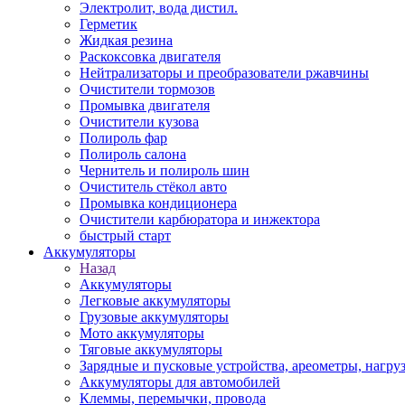
Электролит, вода дистил.
Герметик
Жидкая резина
Раскоксовка двигателя
Нейтрализаторы и преобразователи ржавчины
Очистители тормозов
Промывка двигателя
Очистители кузова
Полироль фар
Полироль салона
Чернитель и полироль шин
Очиститель стёкол авто
Промывка кондиционера
Очистители карбюратора и инжектора
быстрый старт
Аккумуляторы
Назад
Аккумуляторы
Легковые аккумуляторы
Грузовые аккумуляторы
Мото аккумуляторы
Тяговые аккумуляторы
Зарядные и пусковые устройства, ареометры, нагру
Аккумуляторы для автомобилей
Клеммы, перемычки, провода