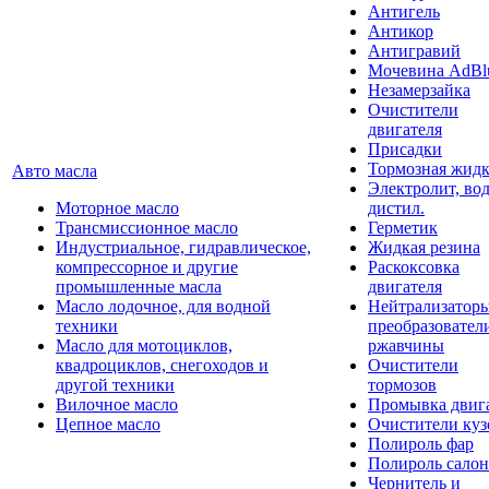
Антигель
Антикор
Антигравий
Мочевина AdBl
Незамерзайка
Очистители
двигателя
Присадки
Тормозная жидк
Авто масла
Электролит, во
Моторное масло
дистил.
Трансмиссионное масло
Герметик
Индустриальное, гидравлическое,
Жидкая резина
компрессорное и другие
Раскоксовка
промышленные масла
двигателя
Масло лодочное, для водной
Нейтрализатор
техники
преобразовател
Масло для мотоциклов,
ржавчины
квадроциклов, снегоходов и
Очистители
другой техники
тормозов
Вилочное масло
Промывка двиг
Цепное масло
Очистители куз
Полироль фар
Полироль салон
Чернитель и