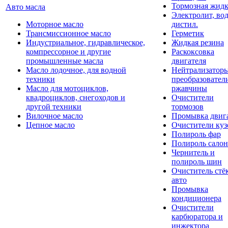
Тормозная жидк
Авто масла
Электролит, во
Моторное масло
дистил.
Трансмиссионное масло
Герметик
Индустриальное, гидравлическое,
Жидкая резина
компрессорное и другие
Раскоксовка
промышленные масла
двигателя
Масло лодочное, для водной
Нейтрализатор
техники
преобразовател
Масло для мотоциклов,
ржавчины
квадроциклов, снегоходов и
Очистители
другой техники
тормозов
Вилочное масло
Промывка двиг
Цепное масло
Очистители куз
Полироль фар
Полироль салон
Чернитель и
полироль шин
Очиститель стё
авто
Промывка
кондиционера
Очистители
карбюратора и
инжектора