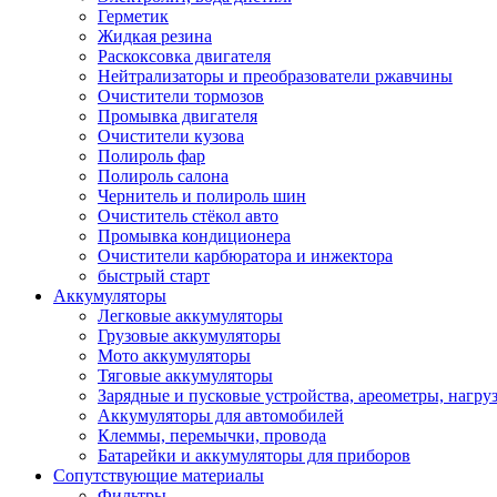
Герметик
Жидкая резина
Раскоксовка двигателя
Нейтрализаторы и преобразователи ржавчины
Очистители тормозов
Промывка двигателя
Очистители кузова
Полироль фар
Полироль салона
Чернитель и полироль шин
Очиститель стёкол авто
Промывка кондиционера
Очистители карбюратора и инжектора
быстрый старт
Аккумуляторы
Легковые аккумуляторы
Грузовые аккумуляторы
Мото аккумуляторы
Тяговые аккумуляторы
Зарядные и пусковые устройства, ареометры, нагру
Аккумуляторы для автомобилей
Клеммы, перемычки, провода
Батарейки и аккумуляторы для приборов
Сопутствующие материалы
Фильтры