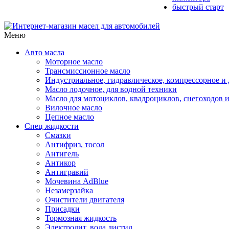
быстрый старт
Меню
Авто масла
Моторное масло
Трансмиссионное масло
Индустриальное, гидравлическое, компрессорное 
Масло лодочное, для водной техники
Масло для мотоциклов, квадроциклов, снегоходов 
Вилочное масло
Цепное масло
Спец жидкости
Смазки
Антифриз, тосол
Антигель
Антикор
Антигравий
Мочевина AdBlue
Незамерзайка
Очистители двигателя
Присадки
Тормозная жидкость
Электролит, вода дистил.