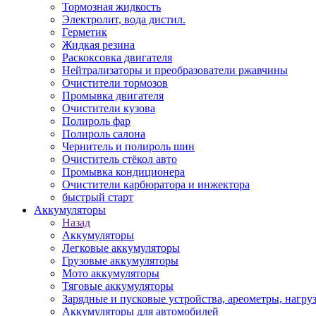
Тормозная жидкость
Электролит, вода дистил.
Герметик
Жидкая резина
Раскоксовка двигателя
Нейтрализаторы и преобразователи ржавчины
Очистители тормозов
Промывка двигателя
Очистители кузова
Полироль фар
Полироль салона
Чернитель и полироль шин
Очиститель стёкол авто
Промывка кондиционера
Очистители карбюратора и инжектора
быстрый старт
Аккумуляторы
Назад
Аккумуляторы
Легковые аккумуляторы
Грузовые аккумуляторы
Мото аккумуляторы
Тяговые аккумуляторы
Зарядные и пусковые устройства, ареометры, нагру
Аккумуляторы для автомобилей