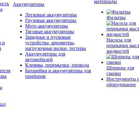
материалы
ость
Аккумуляторы
да
Легковые аккумуляторы
Фильтры
Грузовые аккумуляторы
Мото аккумуляторы
Тяговые аккумуляторы
Зарядные и пусковые
Насосы для
ы и
устройства, ареометры,
перекачки масл
и
нагрузочные вилки, тестеры
жидкостей
Аккумуляторы для
автомобилей
Клеммы, перемычки, провода
Шприцы для
ателя
Батарейки и аккумуляторы для
смазки
ова
приборов
Инструменты 
оборудование
а
кол