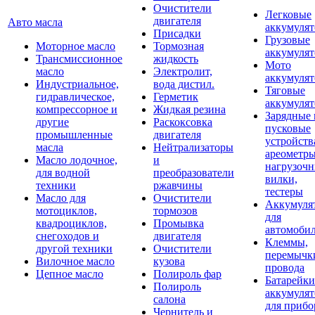
Очистители
Легковые
двигателя
Авто масла
аккумуля
Присадки
Грузовые
Моторное масло
Тормозная
аккумуля
Трансмиссионное
жидкость
Мото
масло
Электролит,
аккумуля
Индустриальное,
вода дистил.
Тяговые
гидравлическое,
Герметик
аккумуля
компрессорное и
Жидкая резина
Зарядные 
другие
Раскоксовка
пусковые
промышленные
двигателя
устройств
масла
Нейтрализаторы
ареометры
Масло лодочное,
и
нагрузоч
для водной
преобразователи
вилки,
техники
ржавчины
тестеры
Масло для
Очистители
Аккумуля
мотоциклов,
тормозов
для
квадроциклов,
Промывка
автомоби
снегоходов и
двигателя
Клеммы,
другой техники
Очистители
перемычк
Вилочное масло
кузова
провода
Цепное масло
Полироль фар
Батарейки
Полироль
аккумуля
салона
для прибо
Чернитель и