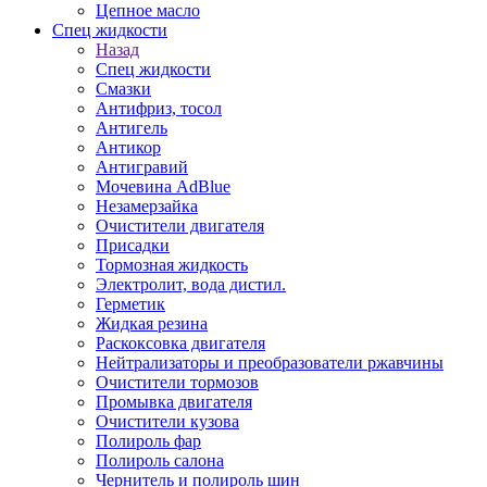
Цепное масло
Спец жидкости
Назад
Спец жидкости
Смазки
Антифриз, тосол
Антигель
Антикор
Антигравий
Мочевина AdBlue
Незамерзайка
Очистители двигателя
Присадки
Тормозная жидкость
Электролит, вода дистил.
Герметик
Жидкая резина
Раскоксовка двигателя
Нейтрализаторы и преобразователи ржавчины
Очистители тормозов
Промывка двигателя
Очистители кузова
Полироль фар
Полироль салона
Чернитель и полироль шин