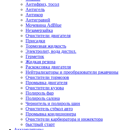
Антифриз, тосол
Антигель
Антикор
Антигравий
Мочевина AdBlue
Незамерзайка
Очистители двигателя
Присадки
Тормозная жидкость
Электролит, вода дистил.
Герметик
Жидкая резина
Раскоксовка двигателя
Нейтрализаторы и преобразователи ржавчины
Очистители тормозов
Промывка двигателя
Очистители кузова
Полироль фар
Полироль салона
Чернитель и полироль шин
Очиститель стёкол авто
Промывка кондиционера
Очистители карбюратора и инжектора
быстрый старт
Аккумуляторы