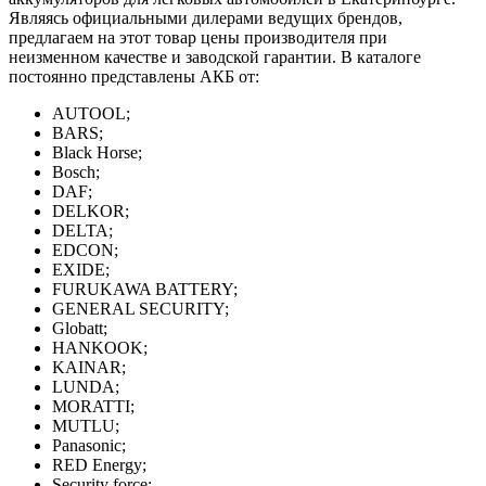
Являясь официальными дилерами ведущих брендов,
предлагаем на этот товар цены производителя при
неизменном качестве и заводской гарантии. В каталоге
постоянно представлены АКБ от:
AUTOOL;
BARS;
Black Horse;
Bosch;
DAF;
DELKOR;
DELTA;
EDCON;
EXIDE;
FURUKAWA BATTERY;
GENERAL SECURITY;
Globatt;
HANKOOK;
KAINAR;
LUNDA;
MORATTI;
MUTLU;
Panasonic;
RED Energy;
Security force;