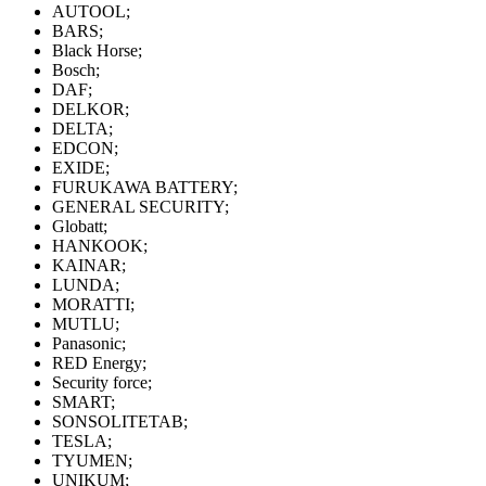
AUTOOL;
BARS;
Black Horse;
Bosch;
DAF;
DELKOR;
DELTA;
EDCON;
EXIDE;
FURUKAWA BATTERY;
GENERAL SECURITY;
Globatt;
HANKOOK;
KAINAR;
LUNDA;
MORATTI;
MUTLU;
Panasonic;
RED Energy;
Security force;
SMART;
SONSOLITETAB;
TESLA;
TYUMEN;
UNIKUM;