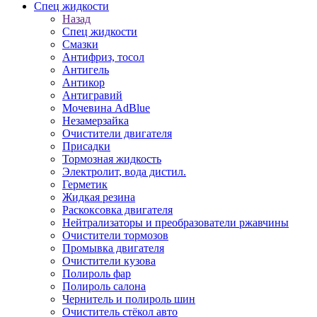
Спец жидкости
Назад
Спец жидкости
Смазки
Антифриз, тосол
Антигель
Антикор
Антигравий
Мочевина AdBlue
Незамерзайка
Очистители двигателя
Присадки
Тормозная жидкость
Электролит, вода дистил.
Герметик
Жидкая резина
Раскоксовка двигателя
Нейтрализаторы и преобразователи ржавчины
Очистители тормозов
Промывка двигателя
Очистители кузова
Полироль фар
Полироль салона
Чернитель и полироль шин
Очиститель стёкол авто