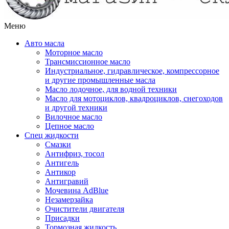
Меню
Авто масла
Моторное масло
Трансмиссионное масло
Индустриальное, гидравлическое, компрессорное
и другие промышленные масла
Масло лодочное, для водной техники
Масло для мотоциклов, квадроциклов, снегоходов
и другой техники
Вилочное масло
Цепное масло
Спец жидкости
Смазки
Антифриз, тосол
Антигель
Антикор
Антигравий
Мочевина AdBlue
Незамерзайка
Очистители двигателя
Присадки
Тормозная жидкость