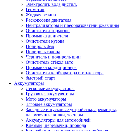
Электролит, вода дистил.
Герметик
Жидкая резина
Раскоксовка двигателя
Нейтрализаторы и преобразователи ржавчины
Очистители тормозов
Промывка двигателя
Очистители кузова
Полироль фар
Полироль салона
Чернитель и полироль шин
Очиститель стёкол авто
Промывка кондиционера
Очистители карбюратора и инжектора
быстрый старт
Аккумуляторы
Легковые аккумуляторы
Грузовые аккумуляторы
Мото аккумуляторы
Тяговые аккумуляторы
Зарядные и пусковые устройства, ареометры,
нагрузочные вилки, тестеры
Аккумуляторы для автомобилей
Клеммы, перемычки, провода
Батарейки и аккумуляторы для приборов