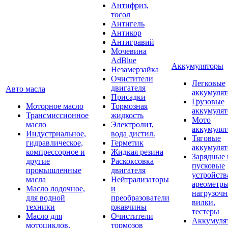
Антифриз,
тосол
Антигель
Антикор
Антигравий
Мочевина
AdBlue
Аккумуляторы
Незамерзайка
Очистители
Легковые
двигателя
Авто масла
аккумуля
Присадки
Грузовые
Моторное масло
Тормозная
аккумуля
Трансмиссионное
жидкость
Мото
масло
Электролит,
аккумуля
Индустриальное,
вода дистил.
Тяговые
гидравлическое,
Герметик
аккумуля
компрессорное и
Жидкая резина
Зарядные 
другие
Раскоксовка
пусковые
промышленные
двигателя
устройств
масла
Нейтрализаторы
ареометры
Масло лодочное,
и
нагрузоч
для водной
преобразователи
вилки,
техники
ржавчины
тестеры
Масло для
Очистители
Аккумуля
мотоциклов,
тормозов