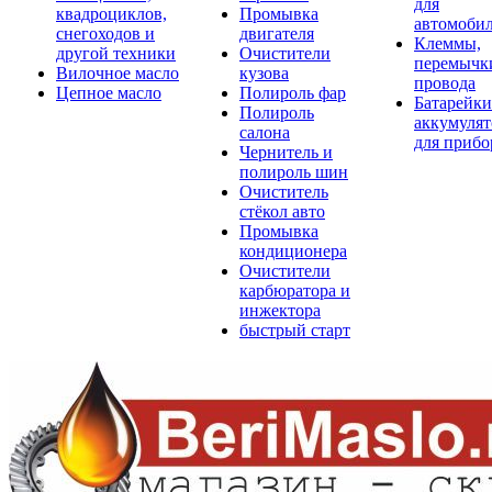
для
квадроциклов,
Промывка
автомоби
снегоходов и
двигателя
Клеммы,
другой техники
Очистители
перемычк
Вилочное масло
кузова
провода
Цепное масло
Полироль фар
Батарейки
Полироль
аккумуля
салона
для прибо
Чернитель и
полироль шин
Очиститель
стёкол авто
Промывка
кондиционера
Очистители
карбюратора и
инжектора
быстрый старт