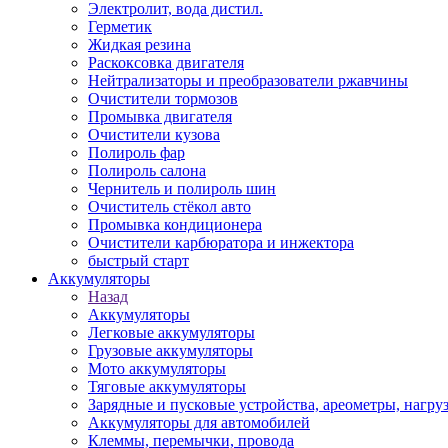
Электролит, вода дистил.
Герметик
Жидкая резина
Раскоксовка двигателя
Нейтрализаторы и преобразователи ржавчины
Очистители тормозов
Промывка двигателя
Очистители кузова
Полироль фар
Полироль салона
Чернитель и полироль шин
Очиститель стёкол авто
Промывка кондиционера
Очистители карбюратора и инжектора
быстрый старт
Аккумуляторы
Назад
Аккумуляторы
Легковые аккумуляторы
Грузовые аккумуляторы
Мото аккумуляторы
Тяговые аккумуляторы
Зарядные и пусковые устройства, ареометры, нагру
Аккумуляторы для автомобилей
Клеммы, перемычки, провода