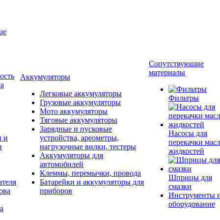
ue
Сопутствующие
материалы
ость
Аккумуляторы
да
Легковые аккумуляторы
Фильтры
Грузовые аккумуляторы
Мото аккумуляторы
Тяговые аккумуляторы
Зарядные и пусковые
Насосы для
ы и
устройства, ареометры,
перекачки масл
и
нагрузочные вилки, тестеры
жидкостей
Аккумуляторы для
автомобилей
Клеммы, перемычки, провода
Шприцы для
ателя
Батарейки и аккумуляторы для
смазки
ова
приборов
Инструменты 
оборудование
а