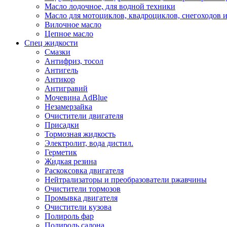
Масло лодочное, для водной техники
Масло для мотоциклов, квадроциклов, снегоходов 
Вилочное масло
Цепное масло
Спец жидкости
Смазки
Антифриз, тосол
Антигель
Антикор
Антигравий
Мочевина AdBlue
Незамерзайка
Очистители двигателя
Присадки
Тормозная жидкость
Электролит, вода дистил.
Герметик
Жидкая резина
Раскоксовка двигателя
Нейтрализаторы и преобразователи ржавчины
Очистители тормозов
Промывка двигателя
Очистители кузова
Полироль фар
Полироль салона