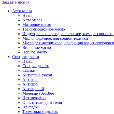
Заказать звонок
Авто масла
Назад
Авто масла
Моторное масло
Трансмиссионное масло
Индустриальное, гидравлическое, компрессорное 
Масло лодочное, для водной техники
Масло для мотоциклов, квадроциклов, снегоходов 
Вилочное масло
Цепное масло
Спец жидкости
Назад
Спец жидкости
Смазки
Антифриз, тосол
Антигель
Антикор
Антигравий
Мочевина AdBlue
Незамерзайка
Очистители двигателя
Присадки
Тормозная жидкость