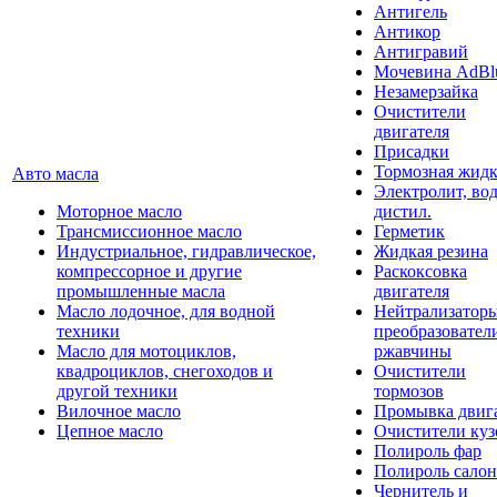
Антигель
Антикор
Антигравий
Мочевина AdBl
Незамерзайка
Очистители
двигателя
Присадки
Тормозная жидк
Авто масла
Электролит, во
Моторное масло
дистил.
Трансмиссионное масло
Герметик
Индустриальное, гидравлическое,
Жидкая резина
компрессорное и другие
Раскоксовка
промышленные масла
двигателя
Масло лодочное, для водной
Нейтрализатор
техники
преобразовател
Масло для мотоциклов,
ржавчины
квадроциклов, снегоходов и
Очистители
другой техники
тормозов
Вилочное масло
Промывка двиг
Цепное масло
Очистители куз
Полироль фар
Полироль салон
Чернитель и