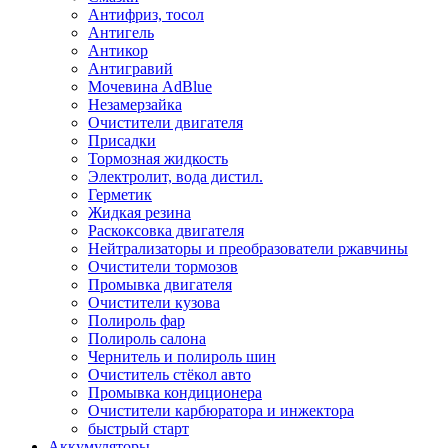
Антифриз, тосол
Антигель
Антикор
Антигравий
Мочевина AdBlue
Незамерзайка
Очистители двигателя
Присадки
Тормозная жидкость
Электролит, вода дистил.
Герметик
Жидкая резина
Раскоксовка двигателя
Нейтрализаторы и преобразователи ржавчины
Очистители тормозов
Промывка двигателя
Очистители кузова
Полироль фар
Полироль салона
Чернитель и полироль шин
Очиститель стёкол авто
Промывка кондиционера
Очистители карбюратора и инжектора
быстрый старт
Аккумуляторы