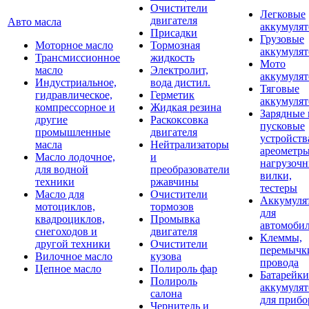
Очистители
Легковые
двигателя
Авто масла
аккумуля
Присадки
Грузовые
Моторное масло
Тормозная
аккумуля
Трансмиссионное
жидкость
Мото
масло
Электролит,
аккумуля
Индустриальное,
вода дистил.
Тяговые
гидравлическое,
Герметик
аккумуля
компрессорное и
Жидкая резина
Зарядные 
другие
Раскоксовка
пусковые
промышленные
двигателя
устройств
масла
Нейтрализаторы
ареометры
Масло лодочное,
и
нагрузоч
для водной
преобразователи
вилки,
техники
ржавчины
тестеры
Масло для
Очистители
Аккумуля
мотоциклов,
тормозов
для
квадроциклов,
Промывка
автомоби
снегоходов и
двигателя
Клеммы,
другой техники
Очистители
перемычк
Вилочное масло
кузова
провода
Цепное масло
Полироль фар
Батарейки
Полироль
аккумуля
салона
для прибо
Чернитель и