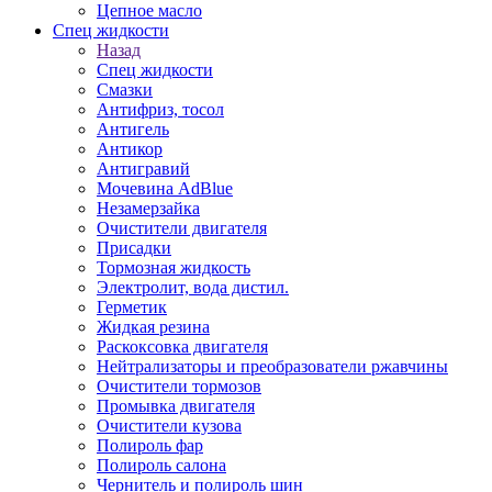
Цепное масло
Спец жидкости
Назад
Спец жидкости
Смазки
Антифриз, тосол
Антигель
Антикор
Антигравий
Мочевина AdBlue
Незамерзайка
Очистители двигателя
Присадки
Тормозная жидкость
Электролит, вода дистил.
Герметик
Жидкая резина
Раскоксовка двигателя
Нейтрализаторы и преобразователи ржавчины
Очистители тормозов
Промывка двигателя
Очистители кузова
Полироль фар
Полироль салона
Чернитель и полироль шин