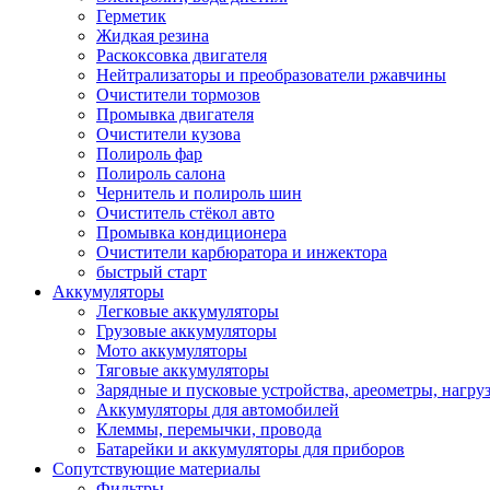
Герметик
Жидкая резина
Раскоксовка двигателя
Нейтрализаторы и преобразователи ржавчины
Очистители тормозов
Промывка двигателя
Очистители кузова
Полироль фар
Полироль салона
Чернитель и полироль шин
Очиститель стёкол авто
Промывка кондиционера
Очистители карбюратора и инжектора
быстрый старт
Аккумуляторы
Легковые аккумуляторы
Грузовые аккумуляторы
Мото аккумуляторы
Тяговые аккумуляторы
Зарядные и пусковые устройства, ареометры, нагру
Аккумуляторы для автомобилей
Клеммы, перемычки, провода
Батарейки и аккумуляторы для приборов
Сопутствующие материалы
Фильтры