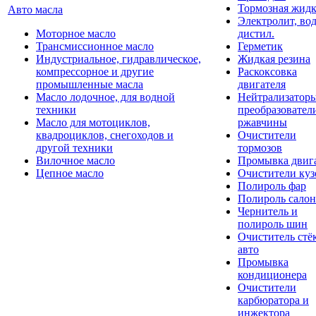
Тормозная жидк
Авто масла
Электролит, во
Моторное масло
дистил.
Трансмиссионное масло
Герметик
Индустриальное, гидравлическое,
Жидкая резина
компрессорное и другие
Раскоксовка
промышленные масла
двигателя
Масло лодочное, для водной
Нейтрализатор
техники
преобразовател
Масло для мотоциклов,
ржавчины
квадроциклов, снегоходов и
Очистители
другой техники
тормозов
Вилочное масло
Промывка двиг
Цепное масло
Очистители куз
Полироль фар
Полироль салон
Чернитель и
полироль шин
Очиститель стё
авто
Промывка
кондиционера
Очистители
карбюратора и
инжектора