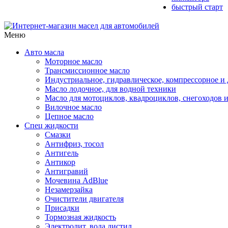
быстрый старт
Меню
Авто масла
Моторное масло
Трансмиссионное масло
Индустриальное, гидравлическое, компрессорное 
Масло лодочное, для водной техники
Масло для мотоциклов, квадроциклов, снегоходов 
Вилочное масло
Цепное масло
Спец жидкости
Смазки
Антифриз, тосол
Антигель
Антикор
Антигравий
Мочевина AdBlue
Незамерзайка
Очистители двигателя
Присадки
Тормозная жидкость
Электролит, вода дистил.