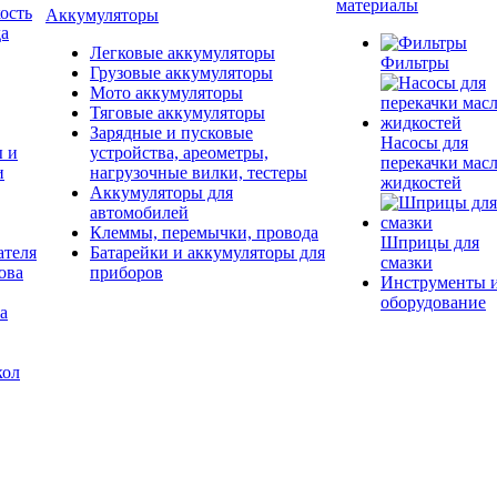
материалы
ость
Аккумуляторы
да
Легковые аккумуляторы
Фильтры
Грузовые аккумуляторы
Мото аккумуляторы
Тяговые аккумуляторы
Зарядные и пусковые
Насосы для
ы и
устройства, ареометры,
перекачки масл
и
нагрузочные вилки, тестеры
жидкостей
Аккумуляторы для
автомобилей
Клеммы, перемычки, провода
Шприцы для
ателя
Батарейки и аккумуляторы для
смазки
ова
приборов
Инструменты 
оборудование
а
кол