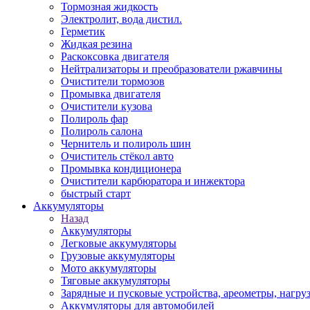
Тормозная жидкость
Электролит, вода дистил.
Герметик
Жидкая резина
Раскоксовка двигателя
Нейтрализаторы и преобразователи ржавчины
Очистители тормозов
Промывка двигателя
Очистители кузова
Полироль фар
Полироль салона
Чернитель и полироль шин
Очиститель стёкол авто
Промывка кондиционера
Очистители карбюратора и инжектора
быстрый старт
Аккумуляторы
Назад
Аккумуляторы
Легковые аккумуляторы
Грузовые аккумуляторы
Мото аккумуляторы
Тяговые аккумуляторы
Зарядные и пусковые устройства, ареометры, нагру
Аккумуляторы для автомобилей