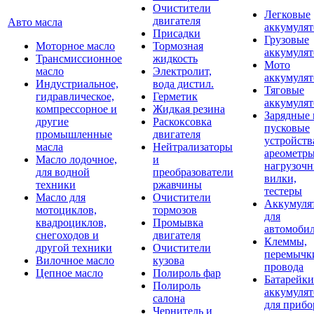
Очистители
Легковые
двигателя
Авто масла
аккумуля
Присадки
Грузовые
Моторное масло
Тормозная
аккумуля
Трансмиссионное
жидкость
Мото
масло
Электролит,
аккумуля
Индустриальное,
вода дистил.
Тяговые
гидравлическое,
Герметик
аккумуля
компрессорное и
Жидкая резина
Зарядные 
другие
Раскоксовка
пусковые
промышленные
двигателя
устройств
масла
Нейтрализаторы
ареометры
Масло лодочное,
и
нагрузоч
для водной
преобразователи
вилки,
техники
ржавчины
тестеры
Масло для
Очистители
Аккумуля
мотоциклов,
тормозов
для
квадроциклов,
Промывка
автомоби
снегоходов и
двигателя
Клеммы,
другой техники
Очистители
перемычк
Вилочное масло
кузова
провода
Цепное масло
Полироль фар
Батарейки
Полироль
аккумуля
салона
для прибо
Чернитель и