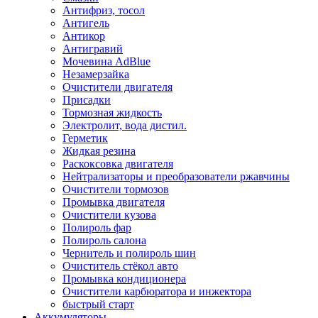
Антифриз, тосол
Антигель
Антикор
Антигравий
Мочевина AdBlue
Незамерзайка
Очистители двигателя
Присадки
Тормозная жидкость
Электролит, вода дистил.
Герметик
Жидкая резина
Раскоксовка двигателя
Нейтрализаторы и преобразователи ржавчины
Очистители тормозов
Промывка двигателя
Очистители кузова
Полироль фар
Полироль салона
Чернитель и полироль шин
Очиститель стёкол авто
Промывка кондиционера
Очистители карбюратора и инжектора
быстрый старт
Аккумуляторы