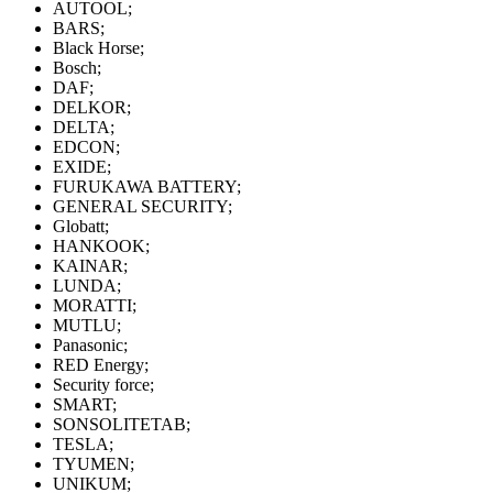
AUTOOL;
BARS;
Black Horse;
Bosch;
DAF;
DELKOR;
DELTA;
EDCON;
EXIDE;
FURUKAWA BATTERY;
GENERAL SECURITY;
Globatt;
HANKOOK;
KAINAR;
LUNDA;
MORATTI;
MUTLU;
Panasonic;
RED Energy;
Security force;
SMART;
SONSOLITETAB;
TESLA;
TYUMEN;
UNIKUM;