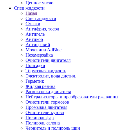
Цепное масло
Спец жидкости
Назад
Спец жидкости
Смазки
Антифриз, тосол
Антигель
Антикор
Антигравий
Мочевина AdBlue
Незамерзайка
Очистители двигателя
Присадки
Тормозная жидкость
Электролит, вода дистил.
Герметик
Жидкая резина
Раскоксовка двигателя
Нейтрализаторы и преобразователи ржавчины
Очистители тормозов
Промывка двигателя
Очистители кузова
Полироль фар
Полироль салона
Чернитель и полироль шин