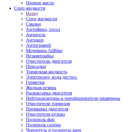
Цепное масло
Спец жидкости
Назад
Спец жидкости
Смазки
Антифриз, тосол
Антигель
Антикор
Антигравий
Мочевина AdBlue
Незамерзайка
Очистители двигателя
Присадки
Тормозная жидкость
Электролит, вода дистил.
Герметик
Жидкая резина
Раскоксовка двигателя
Нейтрализаторы и преобразователи ржавчины
Очистители тормозов
Промывка двигателя
Очистители кузова
Полироль фар
Полироль салона
Чернитель и полироль шин