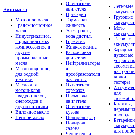
Очистители
Легковые
двигателя
Авто масла
аккумуля
Присадки
Грузовые
Моторное масло
Тормозная
аккумуля
Трансмиссионное
жидкость
Мото
масло
Электролит,
аккумуля
Индустриальное,
вода дистил.
Тяговые
гидравлическое,
Герметик
аккумуля
компрессорное и
Жидкая резина
Зарядные 
другие
Раскоксовка
пусковые
промышленные
двигателя
устройств
масла
Нейтрализаторы
ареометры
Масло лодочное,
и
нагрузоч
для водной
преобразователи
вилки,
техники
ржавчины
тестеры
Масло для
Очистители
Аккумуля
мотоциклов,
тормозов
для
квадроциклов,
Промывка
автомоби
снегоходов и
двигателя
Клеммы,
другой техники
Очистители
перемычк
Вилочное масло
кузова
провода
Цепное масло
Полироль фар
Батарейки
Полироль
аккумуля
салона
для прибо
Чернитель и