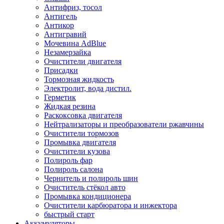
Антифриз, тосол
Антигель
Антикор
Антигравий
Мочевина AdBlue
Незамерзайка
Очистители двигателя
Присадки
Тормозная жидкость
Электролит, вода дистил.
Герметик
Жидкая резина
Раскоксовка двигателя
Нейтрализаторы и преобразователи ржавчины
Очистители тормозов
Промывка двигателя
Очистители кузова
Полироль фар
Полироль салона
Чернитель и полироль шин
Очиститель стёкол авто
Промывка кондиционера
Очистители карбюратора и инжектора
быстрый старт
Аккумуляторы