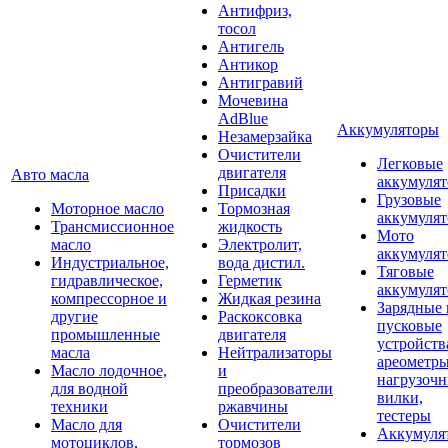
Антифриз,
тосол
Антигель
Антикор
Антигравий
Мочевина
AdBlue
Аккумуляторы
Незамерзайка
Очистители
Легковые
двигателя
Авто масла
аккумуля
Присадки
Грузовые
Моторное масло
Тормозная
аккумуля
Трансмиссионное
жидкость
Мото
масло
Электролит,
аккумуля
Индустриальное,
вода дистил.
Тяговые
гидравлическое,
Герметик
аккумуля
компрессорное и
Жидкая резина
Зарядные 
другие
Раскоксовка
пусковые
промышленные
двигателя
устройств
масла
Нейтрализаторы
ареометры
Масло лодочное,
и
нагрузоч
для водной
преобразователи
вилки,
техники
ржавчины
тестеры
Масло для
Очистители
Аккумуля
мотоциклов,
тормозов