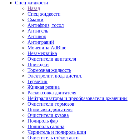
Спец жидкости
Назад
Спец жидкости
Смазки
Антифриз, тосол
Антигель
Антикор
Антигравий
Мочевина AdBlue
Незамерзайка
Очистители двигателя
Присадки
Тормозная жидкость
Электролит, вода дистил.
Герметик
Жидкая резина
Раскоксовка двигателя
Нейтрализаторы и преобразователи ржавчины
Очистители тормозов
Промывка двигателя
Очистители кузова
Полироль фар
Полироль салона
Чернитель и полироль шин
Очиститель стёкол авто