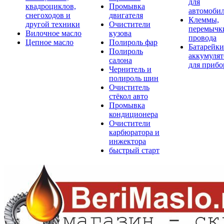
для
квадроциклов,
Промывка
автомоби
снегоходов и
двигателя
Клеммы,
другой техники
Очистители
перемычк
Вилочное масло
кузова
провода
Цепное масло
Полироль фар
Батарейки
Полироль
аккумуля
салона
для прибо
Чернитель и
полироль шин
Очиститель
стёкол авто
Промывка
кондиционера
Очистители
карбюратора и
инжектора
быстрый старт