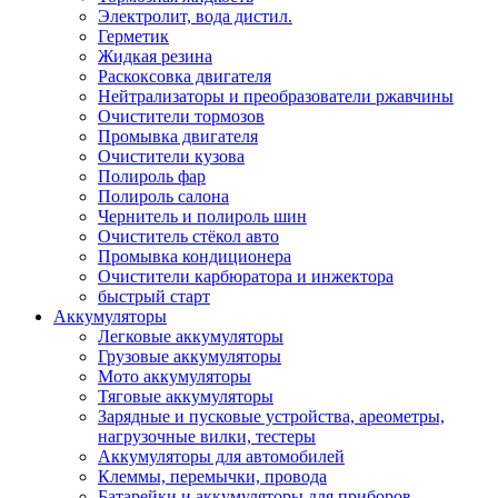
Электролит, вода дистил.
Герметик
Жидкая резина
Раскоксовка двигателя
Нейтрализаторы и преобразователи ржавчины
Очистители тормозов
Промывка двигателя
Очистители кузова
Полироль фар
Полироль салона
Чернитель и полироль шин
Очиститель стёкол авто
Промывка кондиционера
Очистители карбюратора и инжектора
быстрый старт
Аккумуляторы
Легковые аккумуляторы
Грузовые аккумуляторы
Мото аккумуляторы
Тяговые аккумуляторы
Зарядные и пусковые устройства, ареометры,
нагрузочные вилки, тестеры
Аккумуляторы для автомобилей
Клеммы, перемычки, провода
Батарейки и аккумуляторы для приборов