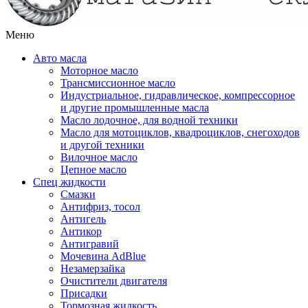
Меню
Авто масла
Моторное масло
Трансмиссионное масло
Индустриальное, гидравлическое, компрессорное
и другие промышленные масла
Масло лодочное, для водной техники
Масло для мотоциклов, квадроциклов, снегоходов
и другой техники
Вилочное масло
Цепное масло
Спец жидкости
Смазки
Антифриз, тосол
Антигель
Антикор
Антигравий
Мочевина AdBlue
Незамерзайка
Очистители двигателя
Присадки
Тормозная жидкость