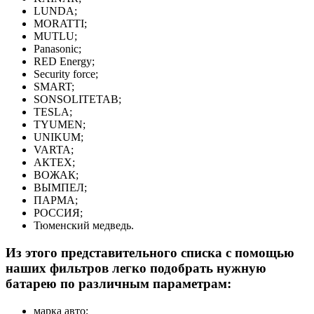
LUNDA;
MORATTI;
MUTLU;
Panasonic;
RED Energy;
Security force;
SMART;
SONSOLITETAB;
TESLA;
TYUMEN;
UNIKUM;
VARTA;
АКТЕХ;
ВОЖАК;
ВЫМПЕЛ;
ПАРМА;
РОССИЯ;
Тюменский медведь.
Из этого представительного списка с помощью
наших фильтров легко подобрать нужную
батарею по различным параметрам:
марка авто;