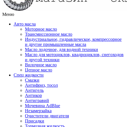
Меню
Авто масла
Моторное масло
Трансмиссионное масло
Индустриальное, гидравлическое, компрессорное
и другие промышленные масла
Масло лодочное, для водной техники
Масло для мотоциклов, квадроциклов, снегоходов
и другой техники
Вилочное масло
Цепное масло
Спец жидкости
Смазки
Антифриз, тосол
Антигель
Антикор
Антигравий
Мочевина AdBlue
Незамерзайка
Очистители двигателя
Присадки
Тормозная жидкость