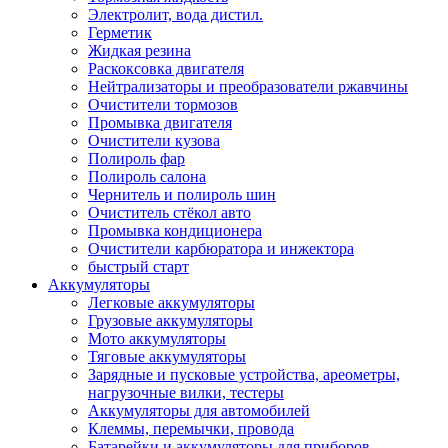
Электролит, вода дистил.
Герметик
Жидкая резина
Раскоксовка двигателя
Нейтрализаторы и преобразователи ржавчины
Очистители тормозов
Промывка двигателя
Очистители кузова
Полироль фар
Полироль салона
Чернитель и полироль шин
Очиститель стёкол авто
Промывка кондиционера
Очистители карбюратора и инжектора
быстрый старт
Аккумуляторы
Легковые аккумуляторы
Грузовые аккумуляторы
Мото аккумуляторы
Тяговые аккумуляторы
Зарядные и пусковые устройства, ареометры,
нагрузочные вилки, тестеры
Аккумуляторы для автомобилей
Клеммы, перемычки, провода
Батарейки и аккумуляторы для приборов