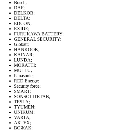
Bosch;
DAF;
DELKOR;
DELTA;
EDCON;
EXIDE;
FURUKAWA BATTERY;
GENERAL SECURITY;
Globatt;
HANKOOK;
KAINAR;
LUNDA;
MORATTI;
MUTLU;
Panasonic;
RED Energy;
Security force;
SMART;
SONSOLITETAB;
TESLA;
TYUMEN;
UNIKUM;
VARTA;
АКТЕХ;
ВОЖАК;