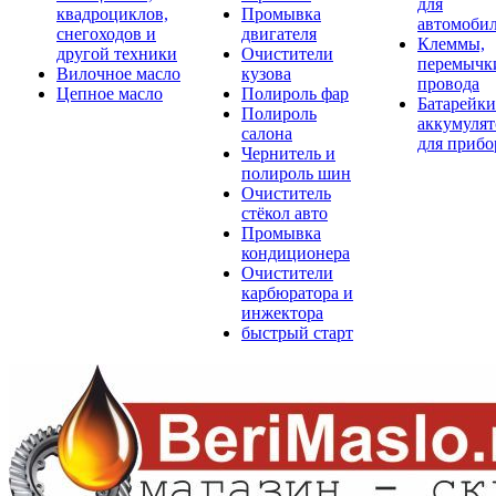
для
квадроциклов,
Промывка
автомоби
снегоходов и
двигателя
Клеммы,
другой техники
Очистители
перемычк
Вилочное масло
кузова
провода
Цепное масло
Полироль фар
Батарейки
Полироль
аккумуля
салона
для прибо
Чернитель и
полироль шин
Очиститель
стёкол авто
Промывка
кондиционера
Очистители
карбюратора и
инжектора
быстрый старт