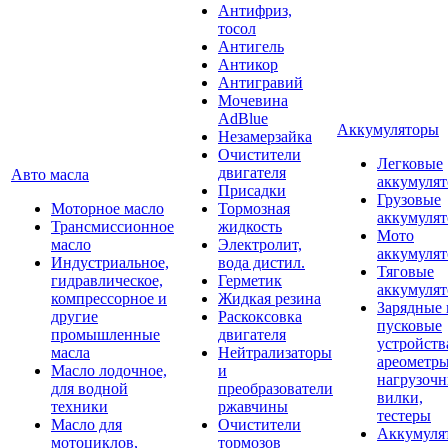
Антифриз,
тосол
Антигель
Антикор
Антигравий
Мочевина
AdBlue
Аккумуляторы
Незамерзайка
Очистители
Легковые
двигателя
Авто масла
аккумуля
Присадки
Грузовые
Моторное масло
Тормозная
аккумуля
Трансмиссионное
жидкость
Мото
масло
Электролит,
аккумуля
Индустриальное,
вода дистил.
Тяговые
гидравлическое,
Герметик
аккумуля
компрессорное и
Жидкая резина
Зарядные 
другие
Раскоксовка
пусковые
промышленные
двигателя
устройств
масла
Нейтрализаторы
ареометры
Масло лодочное,
и
нагрузоч
для водной
преобразователи
вилки,
техники
ржавчины
тестеры
Масло для
Очистители
Аккумуля
мотоциклов,
тормозов