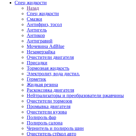
Спец жидкости
Назад
Спец жидкости
Смазки
Антифриз, тосол
Антигель
Антикор
Антигравий
Мочевина AdBlue
Незамерзайка
Очистители двигателя
Присадки
Тормозная жидкость
Электролит, вода дистил.
Герметик
Жидкая резина
Раскоксовка двигателя
Нейтрализаторы и преобразователи ржавчины
Очистители тормозов
Промывка двигателя
Очистители кузова
Полироль фар
Полироль салона
Чернитель и полироль шин
Очиститель стёкол авто