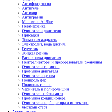
Антифриз, тосол
Антигель
Антикор
Антигравий
Мочевина AdBlue
Незамерзайка
Очистители двигателя
Присадки
Тормозная жидкость
Электролит, вода дистил.
Герметик
Жидкая резина
Раскоксовка двигателя
Нейтрализаторы и преобразователи ржавчины
Очистители тормозов
Промывка двигателя
Очистители кузова
Полироль фар
Полироль салона
Чернитель и полироль шин
Очиститель стёкол авто
Промывка кондиционера
Очистители карбюратора и инжектора
быстрый старт
Аккумуляторы