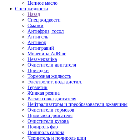
Цепное масло
Спец жидкости
Назад
Спец жидкости
Смазки
Антифриз, тосол
Антигель
Антикор
Антигравий
Мочевина AdBlue
Незамерзайка
Очистители двигателя
Присадки
Тормозная жидкость
Электролит, вода дистил.
Герметик
Жидкая резина
Раскоксовка двигателя
Нейтрализаторы и преобразователи ржавчины
Очистители тормозов
Промывка двигателя
Очистители кузова
Полироль фар
Полироль салона
Чернитель и полироль шин