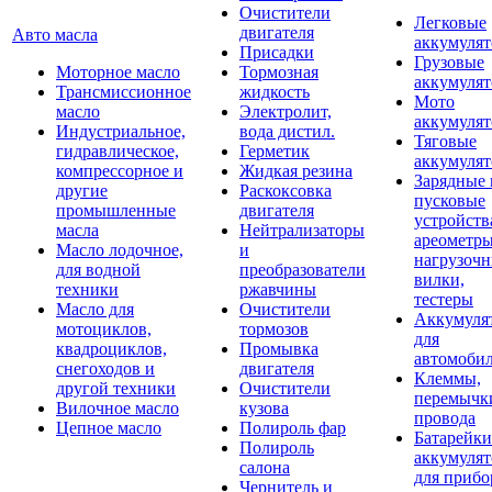
Очистители
Легковые
двигателя
Авто масла
аккумуля
Присадки
Грузовые
Моторное масло
Тормозная
аккумуля
Трансмиссионное
жидкость
Мото
масло
Электролит,
аккумуля
Индустриальное,
вода дистил.
Тяговые
гидравлическое,
Герметик
аккумуля
компрессорное и
Жидкая резина
Зарядные 
другие
Раскоксовка
пусковые
промышленные
двигателя
устройств
масла
Нейтрализаторы
ареометры
Масло лодочное,
и
нагрузоч
для водной
преобразователи
вилки,
техники
ржавчины
тестеры
Масло для
Очистители
Аккумуля
мотоциклов,
тормозов
для
квадроциклов,
Промывка
автомоби
снегоходов и
двигателя
Клеммы,
другой техники
Очистители
перемычк
Вилочное масло
кузова
провода
Цепное масло
Полироль фар
Батарейки
Полироль
аккумуля
салона
для прибо
Чернитель и