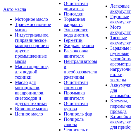
Очистители
Легковые
двигателя
Авто масла
аккумуля
Присадки
Грузовые
Моторное масло
Тормозная
аккумуля
Трансмиссионное
жидкость
Мото
масло
Электролит,
аккумуля
Индустриальное,
вода дистил.
Тяговые
гидравлическое,
Герметик
аккумуля
компрессорное и
Жидкая резина
Зарядные 
другие
Раскоксовка
пусковые
промышленные
двигателя
устройств
масла
Нейтрализаторы
ареометры
Масло лодочное,
и
нагрузоч
для водной
преобразователи
вилки,
техники
ржавчины
тестеры
Масло для
Очистители
Аккумуля
мотоциклов,
тормозов
для
квадроциклов,
Промывка
автомоби
снегоходов и
двигателя
Клеммы,
другой техники
Очистители
перемычк
Вилочное масло
кузова
провода
Цепное масло
Полироль фар
Батарейки
Полироль
аккумуля
салона
для прибо
Чернитель и