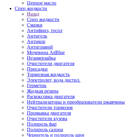
Цепное масло
Спец жидкости
Назад
Спец жидкости
Смазки
Антифриз, тосол
Антигель
Антикор
Антигравий
Мочевина AdBlue
Незамерзайка
Очистители двигателя
Присадки
Тормозная жидкость
Электролит, вода дистил.
Герметик
Жидкая резина
Раскоксовка двигателя
Нейтрализаторы и преобразователи ржавчины
Очистители тормозов
Промывка двигателя
Очистители кузова
Полироль фар
Полироль салона
Чернитель и полироль шин