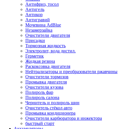
Антифриз, тосол
Антигель
Антикор
Антигравий
Мочевина AdBlue
Незамерзайка
Очистители двигателя
Присадки
Тормозная жидкость
Электролит, вода дистил.
Герметик
Жидкая резина
Раскоксовка двигателя
Нейтрализаторы и преобразователи ржавчины
Очистители тормозов
Промывка двигателя
Очистители кузова
Полироль фар
Полироль салона
Чернитель и полироль шин
Очиститель стёкол авто
Промывка кондиционера
Очистители карбюратора и инжектора
быстрый старт
Аккумуляторы