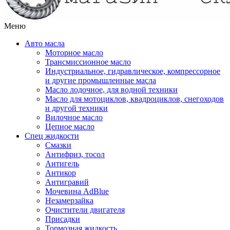
Меню
Авто масла
Моторное масло
Трансмиссионное масло
Индустриальное, гидравлическое, компрессорное
и другие промышленные масла
Масло лодочное, для водной техники
Масло для мотоциклов, квадроциклов, снегоходов
и другой техники
Вилочное масло
Цепное масло
Спец жидкости
Смазки
Антифриз, тосол
Антигель
Антикор
Антигравий
Мочевина AdBlue
Незамерзайка
Очистители двигателя
Присадки
Тормозная жидкость