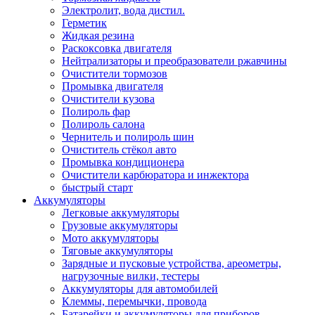
Электролит, вода дистил.
Герметик
Жидкая резина
Раскоксовка двигателя
Нейтрализаторы и преобразователи ржавчины
Очистители тормозов
Промывка двигателя
Очистители кузова
Полироль фар
Полироль салона
Чернитель и полироль шин
Очиститель стёкол авто
Промывка кондиционера
Очистители карбюратора и инжектора
быстрый старт
Аккумуляторы
Легковые аккумуляторы
Грузовые аккумуляторы
Мото аккумуляторы
Тяговые аккумуляторы
Зарядные и пусковые устройства, ареометры,
нагрузочные вилки, тестеры
Аккумуляторы для автомобилей
Клеммы, перемычки, провода
Батарейки и аккумуляторы для приборов