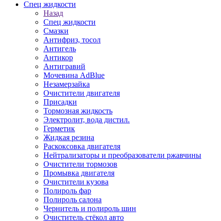
Спец жидкости
Назад
Спец жидкости
Смазки
Антифриз, тосол
Антигель
Антикор
Антигравий
Мочевина AdBlue
Незамерзайка
Очистители двигателя
Присадки
Тормозная жидкость
Электролит, вода дистил.
Герметик
Жидкая резина
Раскоксовка двигателя
Нейтрализаторы и преобразователи ржавчины
Очистители тормозов
Промывка двигателя
Очистители кузова
Полироль фар
Полироль салона
Чернитель и полироль шин
Очиститель стёкол авто