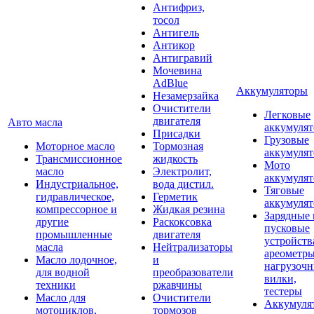
Антифриз,
тосол
Антигель
Антикор
Антигравий
Мочевина
AdBlue
Аккумуляторы
Незамерзайка
Очистители
Легковые
двигателя
Авто масла
аккумуля
Присадки
Грузовые
Моторное масло
Тормозная
аккумуля
Трансмиссионное
жидкость
Мото
масло
Электролит,
аккумуля
Индустриальное,
вода дистил.
Тяговые
гидравлическое,
Герметик
аккумуля
компрессорное и
Жидкая резина
Зарядные 
другие
Раскоксовка
пусковые
промышленные
двигателя
устройств
масла
Нейтрализаторы
ареометры
Масло лодочное,
и
нагрузоч
для водной
преобразователи
вилки,
техники
ржавчины
тестеры
Масло для
Очистители
Аккумуля
мотоциклов,
тормозов