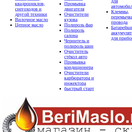
для
квадроциклов,
Промывка
автомоби
снегоходов и
двигателя
Клеммы,
другой техники
Очистители
перемычк
Вилочное масло
кузова
провода
Цепное масло
Полироль фар
Батарейки
Полироль
аккумуля
салона
для прибо
Чернитель и
полироль шин
Очиститель
стёкол авто
Промывка
кондиционера
Очистители
карбюратора и
инжектора
быстрый старт