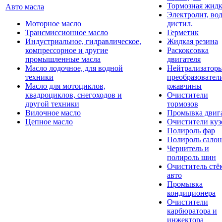
Тормозная жидк
Авто масла
Электролит, во
Моторное масло
дистил.
Трансмиссионное масло
Герметик
Индустриальное, гидравлическое,
Жидкая резина
компрессорное и другие
Раскоксовка
промышленные масла
двигателя
Масло лодочное, для водной
Нейтрализатор
техники
преобразовател
Масло для мотоциклов,
ржавчины
квадроциклов, снегоходов и
Очистители
другой техники
тормозов
Вилочное масло
Промывка двиг
Цепное масло
Очистители куз
Полироль фар
Полироль салон
Чернитель и
полироль шин
Очиститель стё
авто
Промывка
кондиционера
Очистители
карбюратора и
инжектора