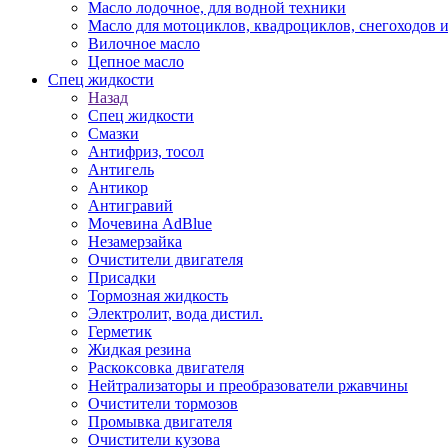
Масло лодочное, для водной техники
Масло для мотоциклов, квадроциклов, снегоходов 
Вилочное масло
Цепное масло
Спец жидкости
Назад
Спец жидкости
Смазки
Антифриз, тосол
Антигель
Антикор
Антигравий
Мочевина AdBlue
Незамерзайка
Очистители двигателя
Присадки
Тормозная жидкость
Электролит, вода дистил.
Герметик
Жидкая резина
Раскоксовка двигателя
Нейтрализаторы и преобразователи ржавчины
Очистители тормозов
Промывка двигателя
Очистители кузова