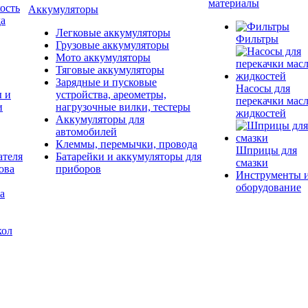
материалы
ость
Аккумуляторы
да
Легковые аккумуляторы
Фильтры
Грузовые аккумуляторы
Мото аккумуляторы
Тяговые аккумуляторы
Зарядные и пусковые
Насосы для
ы и
устройства, ареометры,
перекачки масл
и
нагрузочные вилки, тестеры
жидкостей
Аккумуляторы для
автомобилей
Клеммы, перемычки, провода
Шприцы для
ателя
Батарейки и аккумуляторы для
смазки
ова
приборов
Инструменты 
оборудование
а
кол