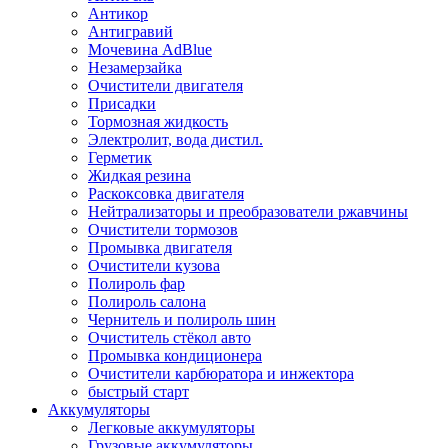
Антикор
Антигравий
Мочевина AdBlue
Незамерзайка
Очистители двигателя
Присадки
Тормозная жидкость
Электролит, вода дистил.
Герметик
Жидкая резина
Раскоксовка двигателя
Нейтрализаторы и преобразователи ржавчины
Очистители тормозов
Промывка двигателя
Очистители кузова
Полироль фар
Полироль салона
Чернитель и полироль шин
Очиститель стёкол авто
Промывка кондиционера
Очистители карбюратора и инжектора
быстрый старт
Аккумуляторы
Легковые аккумуляторы
Грузовые аккумуляторы