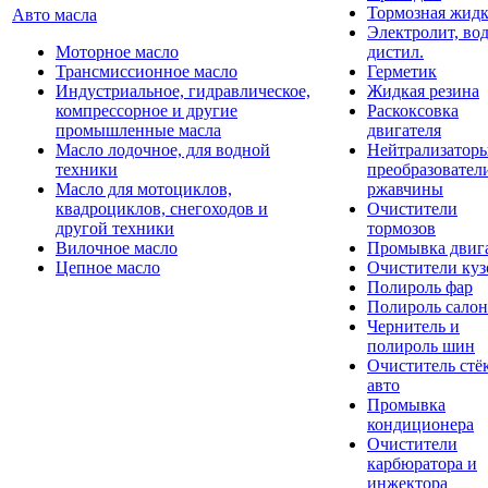
Тормозная жидк
Авто масла
Электролит, во
Моторное масло
дистил.
Трансмиссионное масло
Герметик
Индустриальное, гидравлическое,
Жидкая резина
компрессорное и другие
Раскоксовка
промышленные масла
двигателя
Масло лодочное, для водной
Нейтрализатор
техники
преобразовател
Масло для мотоциклов,
ржавчины
квадроциклов, снегоходов и
Очистители
другой техники
тормозов
Вилочное масло
Промывка двиг
Цепное масло
Очистители куз
Полироль фар
Полироль салон
Чернитель и
полироль шин
Очиститель стё
авто
Промывка
кондиционера
Очистители
карбюратора и
инжектора