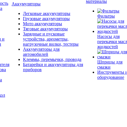
материалы
ость
Аккумуляторы
да
Легковые аккумуляторы
Фильтры
Грузовые аккумуляторы
Мото аккумуляторы
Тяговые аккумуляторы
Зарядные и пусковые
Насосы для
ы и
устройства, ареометры,
перекачки масл
и
нагрузочные вилки, тестеры
жидкостей
Аккумуляторы для
автомобилей
Клеммы, перемычки, провода
Шприцы для
ателя
Батарейки и аккумуляторы для
смазки
ова
приборов
Инструменты 
оборудование
а
кол