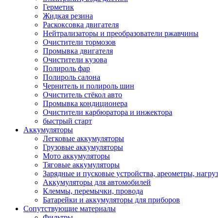
Герметик
Жидкая резина
Раскоксовка двигателя
Нейтрализаторы и преобразователи ржавчины
Очистители тормозов
Промывка двигателя
Очистители кузова
Полироль фар
Полироль салона
Чернитель и полироль шин
Очиститель стёкол авто
Промывка кондиционера
Очистители карбюратора и инжектора
быстрый старт
Аккумуляторы
Легковые аккумуляторы
Грузовые аккумуляторы
Мото аккумуляторы
Тяговые аккумуляторы
Зарядные и пусковые устройства, ареометры, нагру
Аккумуляторы для автомобилей
Клеммы, перемычки, провода
Батарейки и аккумуляторы для приборов
Сопутствующие материалы
Фильтры