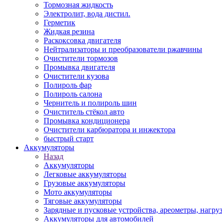
Тормозная жидкость
Электролит, вода дистил.
Герметик
Жидкая резина
Раскоксовка двигателя
Нейтрализаторы и преобразователи ржавчины
Очистители тормозов
Промывка двигателя
Очистители кузова
Полироль фар
Полироль салона
Чернитель и полироль шин
Очиститель стёкол авто
Промывка кондиционера
Очистители карбюратора и инжектора
быстрый старт
Аккумуляторы
Назад
Аккумуляторы
Легковые аккумуляторы
Грузовые аккумуляторы
Мото аккумуляторы
Тяговые аккумуляторы
Зарядные и пусковые устройства, ареометры, нагру
Аккумуляторы для автомобилей