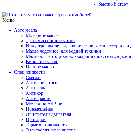
быстрый старт
Меню
Авто масла
Моторное масло
Трансмиссионное масло
Индустриальное, гидравлическое, компрессорное 
Масло лодочное, для водной техники
Масло для мотоциклов, квадроциклов, снегоходов 
Вилочное масло
Цепное масло
Спец жидкости
Смазки
Антифриз, тосол
Антигель
Антикор
Антигравий
Мочевина AdBlue
Незамерзайка
Очистители двигателя
Присадки
Тормозная жидкость
Электролит, вода дистил.