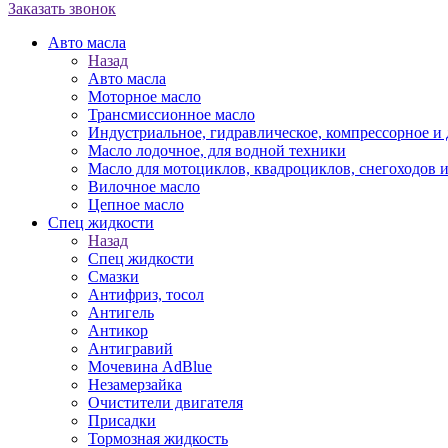
Заказать звонок
Авто масла
Назад
Авто масла
Моторное масло
Трансмиссионное масло
Индустриальное, гидравлическое, компрессорное 
Масло лодочное, для водной техники
Масло для мотоциклов, квадроциклов, снегоходов 
Вилочное масло
Цепное масло
Спец жидкости
Назад
Спец жидкости
Смазки
Антифриз, тосол
Антигель
Антикор
Антигравий
Мочевина AdBlue
Незамерзайка
Очистители двигателя
Присадки
Тормозная жидкость