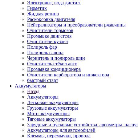
Электролит, вода дистил.
Герметик
Жидкая резина
Раскоксовка двигателя
Нейтрализаторы и преобразователи ржавчины
Очистители тормозов
Промывка двигателя
Очистители кузова
Полироль фар
Полироль салона
Чернитель и полироль шин
Очиститель стёкол авто
Промывка кондиционера
Очистители карбюратора и инжектора
быстрый старт
Аккумуляторы
Назад
Аккумуляторы
Легковые аккумуляторы
Грузовые аккумуляторы
Мото аккумуляторы
Тяговые аккумуляторы
Зарядные и пусковые устройства, ареометры, нагру
Аккумуляторы для автомобилей
Клеммы, перемычки, провода