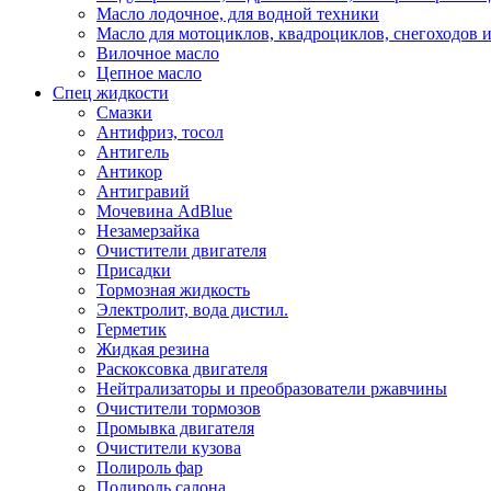
Масло лодочное, для водной техники
Масло для мотоциклов, квадроциклов, снегоходов 
Вилочное масло
Цепное масло
Спец жидкости
Смазки
Антифриз, тосол
Антигель
Антикор
Антигравий
Мочевина AdBlue
Незамерзайка
Очистители двигателя
Присадки
Тормозная жидкость
Электролит, вода дистил.
Герметик
Жидкая резина
Раскоксовка двигателя
Нейтрализаторы и преобразователи ржавчины
Очистители тормозов
Промывка двигателя
Очистители кузова
Полироль фар
Полироль салона