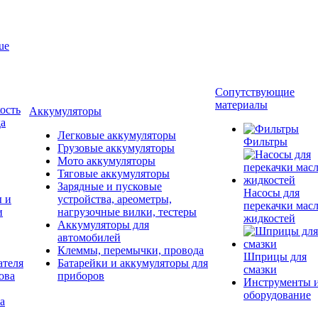
ue
Сопутствующие
материалы
ость
Аккумуляторы
да
Легковые аккумуляторы
Фильтры
Грузовые аккумуляторы
Мото аккумуляторы
Тяговые аккумуляторы
Зарядные и пусковые
Насосы для
ы и
устройства, ареометры,
перекачки масл
и
нагрузочные вилки, тестеры
жидкостей
Аккумуляторы для
автомобилей
Клеммы, перемычки, провода
Шприцы для
ателя
Батарейки и аккумуляторы для
смазки
ова
приборов
Инструменты 
оборудование
а