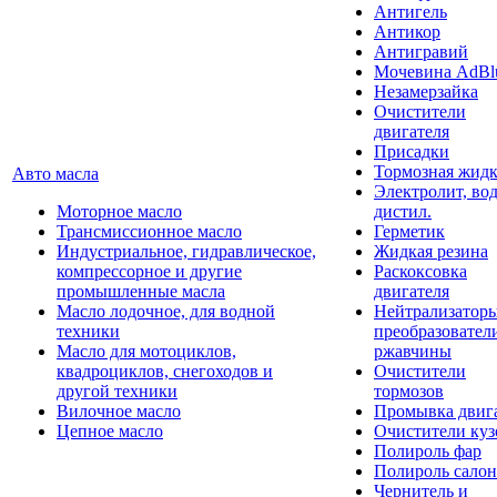
Антигель
Антикор
Антигравий
Мочевина AdBl
Незамерзайка
Очистители
двигателя
Присадки
Тормозная жидк
Авто масла
Электролит, во
Моторное масло
дистил.
Трансмиссионное масло
Герметик
Индустриальное, гидравлическое,
Жидкая резина
компрессорное и другие
Раскоксовка
промышленные масла
двигателя
Масло лодочное, для водной
Нейтрализатор
техники
преобразовател
Масло для мотоциклов,
ржавчины
квадроциклов, снегоходов и
Очистители
другой техники
тормозов
Вилочное масло
Промывка двиг
Цепное масло
Очистители куз
Полироль фар
Полироль салон
Чернитель и