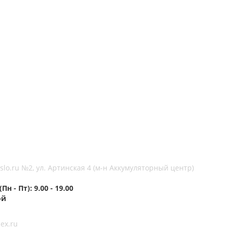
lo.ru №2, ул. Артинская 4 (м-н Аккумуляторный центр)
н - Пт): 9.00 - 19.00
ой
ex.ru