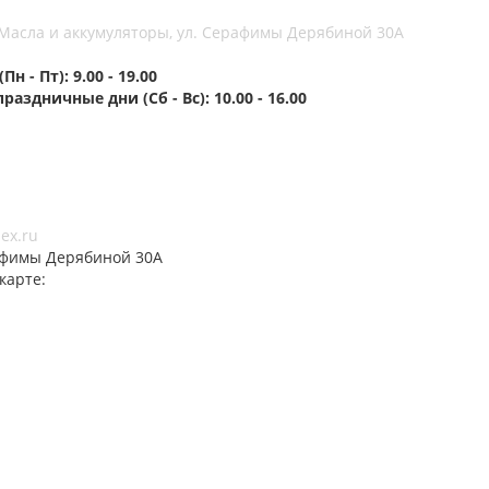
Масла и аккумуляторы, ул. Серафимы Дерябиной 30А
н - Пт): 9.00 - 19.00
аздничные дни (Сб - Вс): 10.00 - 16.00
ex.ru
афимы Дерябиной 30А
карте: