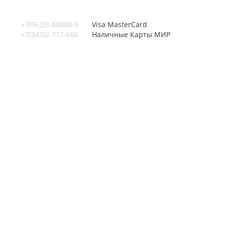
+7(962)3-88888-9
Visa
MasterCard
+7(343)2-717-666
Наличные
Карты МИР