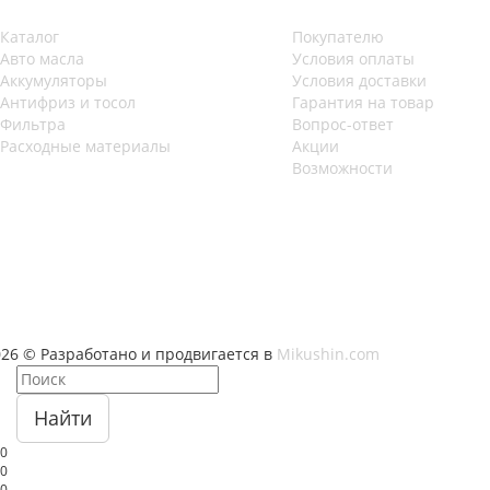
Каталог
Покупателю
Авто масла
Условия оплаты
Аккумуляторы
Условия доставки
Антифриз и тосол
Гарантия на товар
Фильтра
Вопрос-ответ
Расходные материалы
Акции
Возможности
026 © Разработано и продвигается в
Mikushin.com
Найти
0
0
0