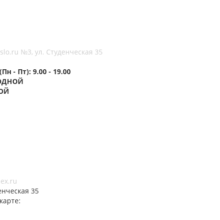
lo.ru №3, ул. Студенческая 35
н - Пт): 9.00 - 19.00
ХОДНОЙ
ОЙ
ex.ru
енческая 35
карте: