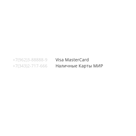
+7(962)3-88888-9
Visa
MasterCard
+7(343)2-717-666
Наличные
Карты МИР