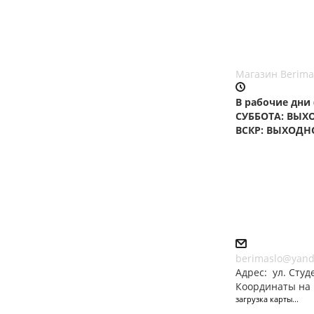
Магазин Berimas
В рабочие дни (П
СУББОТА: ВЫ
ВСКР:
ВЫХОДН
berimaslo@yand
Адрес:
ул. Студ
Координаты на 
загрузка карты...