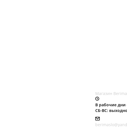
Магазин Berimas
В рабочие дни (П
СБ-ВС: выходн
berimaslo@yand