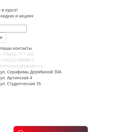
 в курсе!
скидках и акциях
Наши контакты
+7(343)2-717-666
+7(962)3-88888-9
berimaslo@yandex.ru
ул. Серафимы Дерябиной 30А
ул. Артинская 4
ул. Студенческая 35