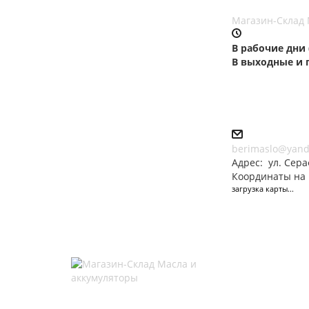
Магазин-Склад 
В рабочие дни (П
В выходные и пр
berimaslo@yand
Адрес:
ул. Сер
Координаты на 
загрузка карты...