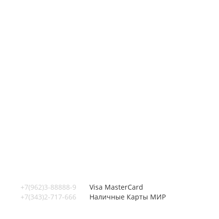
+7(962)3-88888-9
Visa
MasterCard
+7(343)2-717-666
Наличные
Карты МИР