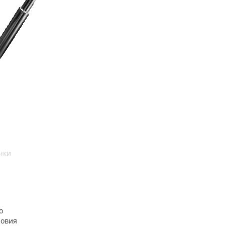
чки
о
ловия