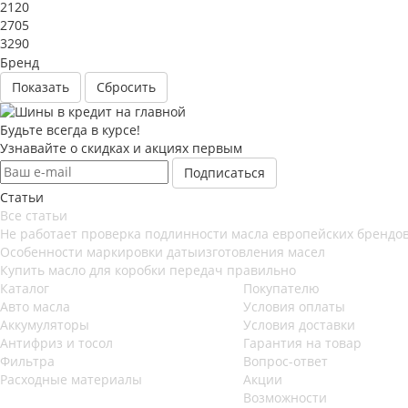
2120
2705
3290
Бренд
Сбросить
Будьте всегда в курсе!
Узнавайте о скидках и акциях первым
Статьи
Все статьи
Не работает проверка подлинности масла европейских брендов
Особенности маркировки датыизготовления масел
Купить масло для коробки передач правильно
Каталог
Покупателю
Авто масла
Условия оплаты
Аккумуляторы
Условия доставки
Антифриз и тосол
Гарантия на товар
Фильтра
Вопрос-ответ
Расходные материалы
Акции
Возможности