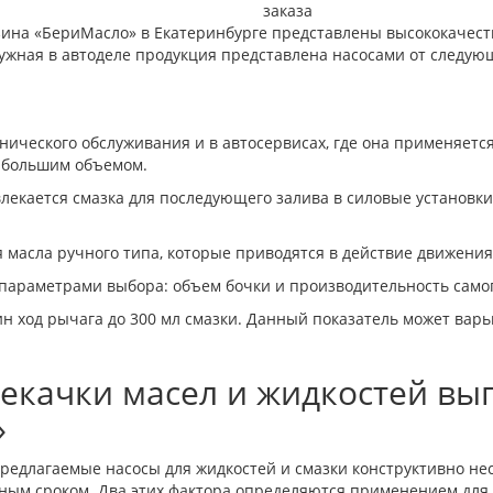
заказа
зина «БериМасло» в Екатеринбурге представлены высококачест
нужная в автоделе продукция представлена насосами от следую
нического обслуживания и в автосервисах, где она применяетс
с большим объемом.
влекается смазка для последующего залива в силовые установки
 масла ручного типа, которые приводятся в действие движени
араметрами выбора: объем бочки и производительность самог
 ход рычага до 300 мл смазки. Данный показатель может варьи
екачки масел и жидкостей выг
»
Предлагаемые насосы для жидкостей и смазки конструктивно не
ным сроком. Два этих фактора определяются применением для 