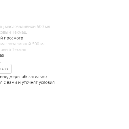
й просмотр
маслозаливной 500 мл
ковый Техмаш
аз
.
аказ
енеджеры обязательно
я с вами и уточнят условия