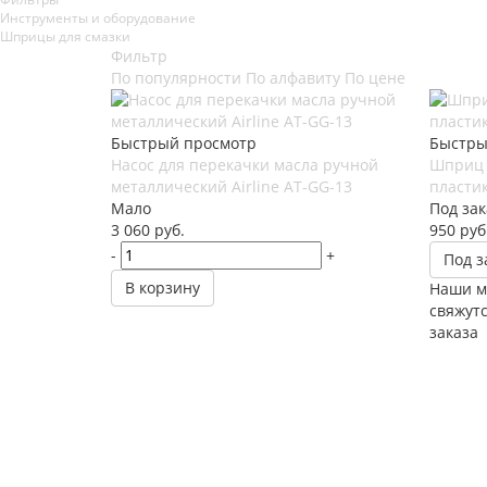
Инструменты и оборудование
Шприцы для смазки
Фильтр
По популярности
По алфавиту
По цене
Быстрый просмотр
Быстры
Насос для перекачки масла ручной
Шприц 
металлический Airline AT-GG-13
пласти
Мало
Под зак
3 060
руб.
950
руб
-
+
Под з
В корзину
Наши м
свяжутс
заказа