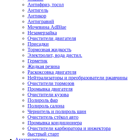
Антифриз, тосол
Антигель
Антикор
Антигравий
Мочевина AdBlue
Незамерзайка
Очистители двигателя
Присадки
Тормозная жидкость
Электролит, вода дистил.
Герметик
Жидкая резина
Раскоксовка двигателя
Нейтрализаторы и преобразователи ржавчины
Очистители тормозов
Промывка двигателя
Очистители кузова
Полироль фар
Полироль салона
Чернитель и полироль шин
Очиститель стёкол авто
Промывка кондиционера
Очистители карбюратора и инжектора
быстрый старт
Аккумуляторы