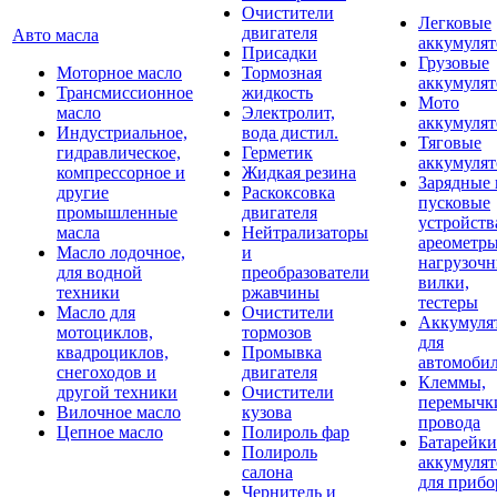
Очистители
Легковые
двигателя
Авто масла
аккумуля
Присадки
Грузовые
Моторное масло
Тормозная
аккумуля
Трансмиссионное
жидкость
Мото
масло
Электролит,
аккумуля
Индустриальное,
вода дистил.
Тяговые
гидравлическое,
Герметик
аккумуля
компрессорное и
Жидкая резина
Зарядные 
другие
Раскоксовка
пусковые
промышленные
двигателя
устройств
масла
Нейтрализаторы
ареометры
Масло лодочное,
и
нагрузоч
для водной
преобразователи
вилки,
техники
ржавчины
тестеры
Масло для
Очистители
Аккумуля
мотоциклов,
тормозов
для
квадроциклов,
Промывка
автомоби
снегоходов и
двигателя
Клеммы,
другой техники
Очистители
перемычк
Вилочное масло
кузова
провода
Цепное масло
Полироль фар
Батарейки
Полироль
аккумуля
салона
для прибо
Чернитель и