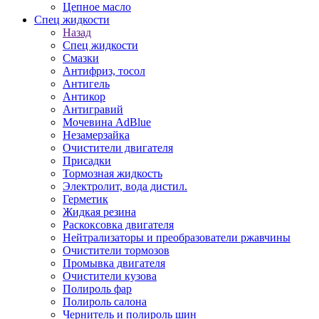
Цепное масло
Спец жидкости
Назад
Спец жидкости
Смазки
Антифриз, тосол
Антигель
Антикор
Антигравий
Мочевина AdBlue
Незамерзайка
Очистители двигателя
Присадки
Тормозная жидкость
Электролит, вода дистил.
Герметик
Жидкая резина
Раскоксовка двигателя
Нейтрализаторы и преобразователи ржавчины
Очистители тормозов
Промывка двигателя
Очистители кузова
Полироль фар
Полироль салона
Чернитель и полироль шин