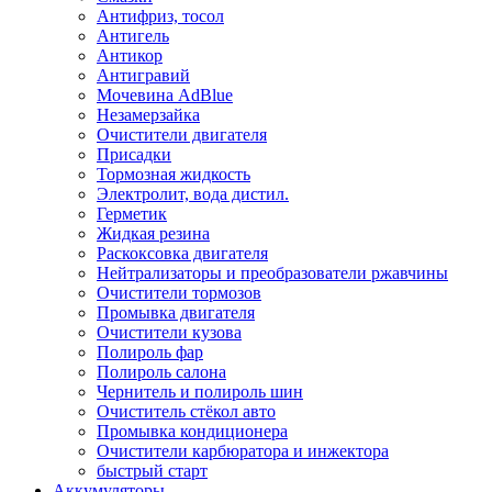
Антифриз, тосол
Антигель
Антикор
Антигравий
Мочевина AdBlue
Незамерзайка
Очистители двигателя
Присадки
Тормозная жидкость
Электролит, вода дистил.
Герметик
Жидкая резина
Раскоксовка двигателя
Нейтрализаторы и преобразователи ржавчины
Очистители тормозов
Промывка двигателя
Очистители кузова
Полироль фар
Полироль салона
Чернитель и полироль шин
Очиститель стёкол авто
Промывка кондиционера
Очистители карбюратора и инжектора
быстрый старт
Аккумуляторы