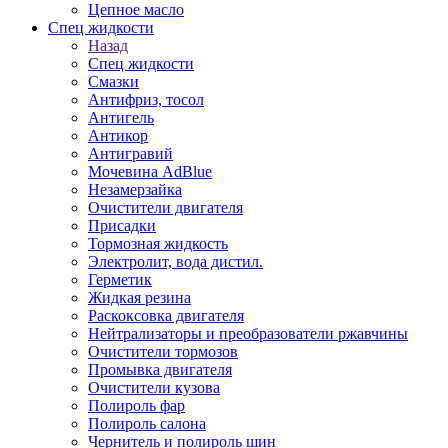
Цепное масло
Спец жидкости
Назад
Спец жидкости
Смазки
Антифриз, тосол
Антигель
Антикор
Антигравий
Мочевина AdBlue
Незамерзайка
Очистители двигателя
Присадки
Тормозная жидкость
Электролит, вода дистил.
Герметик
Жидкая резина
Раскоксовка двигателя
Нейтрализаторы и преобразователи ржавчины
Очистители тормозов
Промывка двигателя
Очистители кузова
Полироль фар
Полироль салона
Чернитель и полироль шин