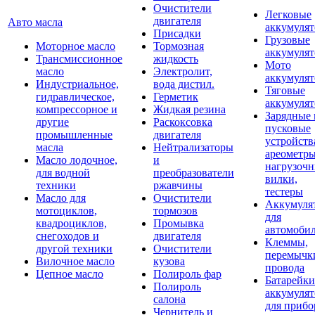
Очистители
Легковые
двигателя
Авто масла
аккумуля
Присадки
Грузовые
Моторное масло
Тормозная
аккумуля
Трансмиссионное
жидкость
Мото
масло
Электролит,
аккумуля
Индустриальное,
вода дистил.
Тяговые
гидравлическое,
Герметик
аккумуля
компрессорное и
Жидкая резина
Зарядные 
другие
Раскоксовка
пусковые
промышленные
двигателя
устройств
масла
Нейтрализаторы
ареометры
Масло лодочное,
и
нагрузоч
для водной
преобразователи
вилки,
техники
ржавчины
тестеры
Масло для
Очистители
Аккумуля
мотоциклов,
тормозов
для
квадроциклов,
Промывка
автомоби
снегоходов и
двигателя
Клеммы,
другой техники
Очистители
перемычк
Вилочное масло
кузова
провода
Цепное масло
Полироль фар
Батарейки
Полироль
аккумуля
салона
для прибо
Чернитель и