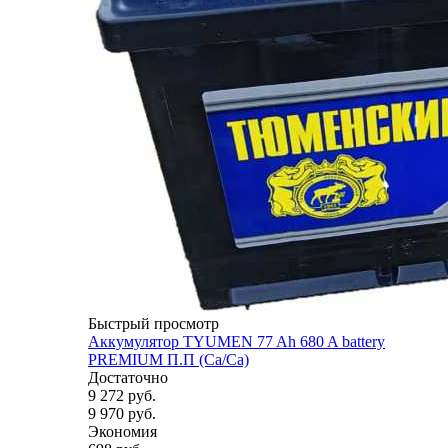
Быстрый просмотр
Аккумулятор TYUMEN 77 Ah 680 A battery
PREMIUM П.П (Ca/Ca)
Достаточно
9 272
руб.
9 970
руб.
Экономия