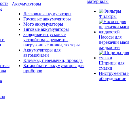
материалы
ость
Аккумуляторы
да
Легковые аккумуляторы
Фильтры
Грузовые аккумуляторы
Мото аккумуляторы
Тяговые аккумуляторы
Зарядные и пусковые
Насосы для
ы и
устройства, ареометры,
перекачки масл
и
нагрузочные вилки, тестеры
жидкостей
Аккумуляторы для
автомобилей
Клеммы, перемычки, провода
Шприцы для
ателя
Батарейки и аккумуляторы для
смазки
ова
приборов
Инструменты 
оборудование
а
кол