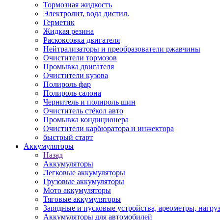
Тормозная жидкость
Электролит, вода дистил.
Герметик
Жидкая резина
Раскоксовка двигателя
Нейтрализаторы и преобразователи ржавчины
Очистители тормозов
Промывка двигателя
Очистители кузова
Полироль фар
Полироль салона
Чернитель и полироль шин
Очиститель стёкол авто
Промывка кондиционера
Очистители карбюратора и инжектора
быстрый старт
Аккумуляторы
Назад
Аккумуляторы
Легковые аккумуляторы
Грузовые аккумуляторы
Мото аккумуляторы
Тяговые аккумуляторы
Зарядные и пусковые устройства, ареометры, нагру
Аккумуляторы для автомобилей