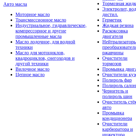
Тормозная жидк
Авто масла
Электролит, во
Моторное масло
дистил.
Трансмиссионное масло
Герметик
Индустриальное, гидравлическое,
Жидкая резина
компрессорное и другие
Раскоксовка
промышленные масла
двигателя
Масло лодочное, для водной
Нейтрализатор
техники
преобразовател
Масло для мотоциклов,
ржавчины
квадроциклов, снегоходов и
Очистители
другой техники
тормозов
Вилочное масло
Промывка двиг
Цепное масло
Очистители куз
Полироль фар
Полироль салон
Чернитель и
полироль шин
Очиститель стё
авто
Промывка
кондиционера
Очистители
карбюратора и
инжектора