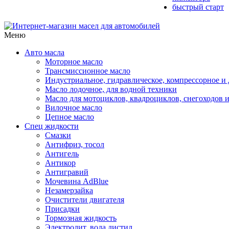
быстрый старт
Меню
Авто масла
Моторное масло
Трансмиссионное масло
Индустриальное, гидравлическое, компрессорное 
Масло лодочное, для водной техники
Масло для мотоциклов, квадроциклов, снегоходов 
Вилочное масло
Цепное масло
Спец жидкости
Смазки
Антифриз, тосол
Антигель
Антикор
Антигравий
Мочевина AdBlue
Незамерзайка
Очистители двигателя
Присадки
Тормозная жидкость
Электролит, вода дистил.