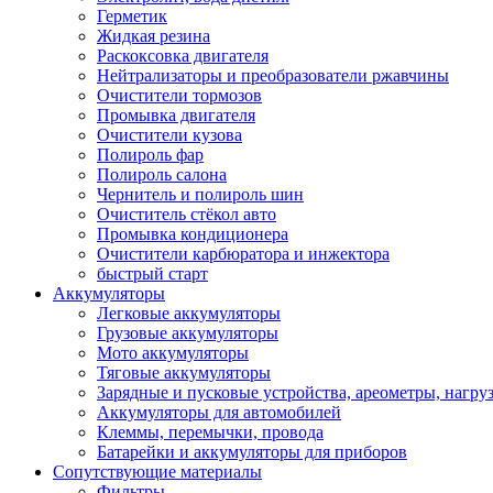
Герметик
Жидкая резина
Раскоксовка двигателя
Нейтрализаторы и преобразователи ржавчины
Очистители тормозов
Промывка двигателя
Очистители кузова
Полироль фар
Полироль салона
Чернитель и полироль шин
Очиститель стёкол авто
Промывка кондиционера
Очистители карбюратора и инжектора
быстрый старт
Аккумуляторы
Легковые аккумуляторы
Грузовые аккумуляторы
Мото аккумуляторы
Тяговые аккумуляторы
Зарядные и пусковые устройства, ареометры, нагру
Аккумуляторы для автомобилей
Клеммы, перемычки, провода
Батарейки и аккумуляторы для приборов
Сопутствующие материалы
Фильтры