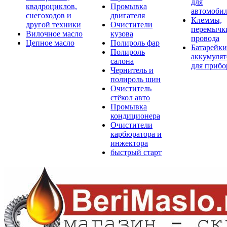
для
квадроциклов,
Промывка
автомоби
снегоходов и
двигателя
Клеммы,
другой техники
Очистители
перемычк
Вилочное масло
кузова
провода
Цепное масло
Полироль фар
Батарейки
Полироль
аккумуля
салона
для прибо
Чернитель и
полироль шин
Очиститель
стёкол авто
Промывка
кондиционера
Очистители
карбюратора и
инжектора
быстрый старт