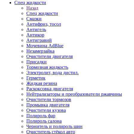
Спец жидкости
Назад
Спец жидкости
Смазки
Антифриз, тосол
Антигель
Антикор
Антигравий
Мочевина AdBlue
Незамерзайка
Очистители двигателя
Присадки
Тормозная жидкость
Электролит, вода дистил.
Герметик
Жидкая резина
Раскоксовка двигателя
Нейтрализаторы и преобразователи ржавчины
Очистители тормозов
Промывка двигателя
Очистители кузова
Полироль фар
Полироль салона
Чернитель и полироль шин
Очиститель стёкол авто