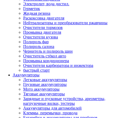
Электролит, вода дистил.
Герметик
Жидкая резина
Раскоксовка двигателя
Нейтрализаторы и преобразователи ржавчины
Очистители тормозов
Промывка двигателя
Очистители кузова
Полироль фар
Полироль салона
Чернитель и полироль шин
Очиститель стёкол авто
Промывка кондиционера
Очистители карбюратора и инжектора
быстрый старт
Аккумуляторы
Легковые аккумуляторы
Грузовые аккумуляторы
Мото аккумуляторы
Тяговые аккумуляторы
Зарядные и пусковые устройства, ареометры,
нагрузочные вилки, тестеры
Аккумуляторы для автомобилей
Клеммы, перемычки, провода
Батарейки и аккумуляторы для приборов