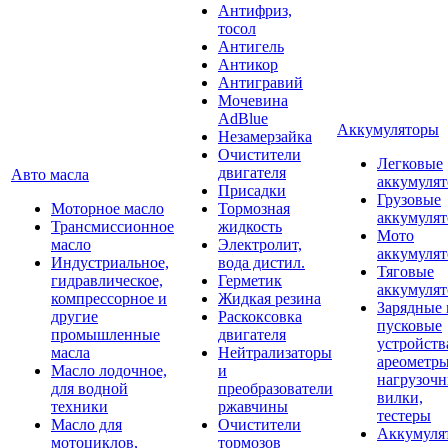
Антифриз,
тосол
Антигель
Антикор
Антигравий
Мочевина
AdBlue
Аккумуляторы
Незамерзайка
Очистители
Легковые
двигателя
Авто масла
аккумуля
Присадки
Грузовые
Моторное масло
Тормозная
аккумуля
Трансмиссионное
жидкость
Мото
масло
Электролит,
аккумуля
Индустриальное,
вода дистил.
Тяговые
гидравлическое,
Герметик
аккумуля
компрессорное и
Жидкая резина
Зарядные 
другие
Раскоксовка
пусковые
промышленные
двигателя
устройств
масла
Нейтрализаторы
ареометры
Масло лодочное,
и
нагрузоч
для водной
преобразователи
вилки,
техники
ржавчины
тестеры
Масло для
Очистители
Аккумуля
мотоциклов,
тормозов