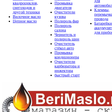
для
квадроциклов,
Промывка
автомоби
снегоходов и
двигателя
Клеммы,
другой техники
Очистители
перемычк
Вилочное масло
кузова
провода
Цепное масло
Полироль фар
Батарейки
Полироль
аккумуля
салона
для прибо
Чернитель и
полироль шин
Очиститель
стёкол авто
Промывка
кондиционера
Очистители
карбюратора и
инжектора
быстрый старт