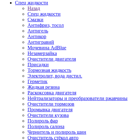
Спец жидкости
Назад
Спец жидкости
Смазки
Антифриз, тосол
Антигель
Антикор
Антигравий
Мочевина AdBlue
Незамерзайка
Очистители двигателя
Присадки
Тормозная жидкость
Электролит, вода дистил.
Герметик
Жидкая резина
Раскоксовка двигателя
Нейтрализаторы и преобразователи ржавчины
Очистители тормозов
Промывка двигателя
Очистители кузова
Полироль фар
Полироль салона
Чернитель и полироль шин
Очиститель стёкол авто