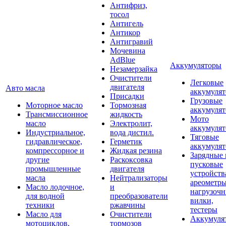
Антифриз,
тосол
Антигель
Антикор
Антигравий
Мочевина
AdBlue
Аккумуляторы
Незамерзайка
Очистители
Легковые
двигателя
Авто масла
аккумуля
Присадки
Грузовые
Моторное масло
Тормозная
аккумуля
Трансмиссионное
жидкость
Мото
масло
Электролит,
аккумуля
Индустриальное,
вода дистил.
Тяговые
гидравлическое,
Герметик
аккумуля
компрессорное и
Жидкая резина
Зарядные 
другие
Раскоксовка
пусковые
промышленные
двигателя
устройств
масла
Нейтрализаторы
ареометры
Масло лодочное,
и
нагрузоч
для водной
преобразователи
вилки,
техники
ржавчины
тестеры
Масло для
Очистители
Аккумуля
мотоциклов,
тормозов