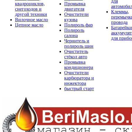
для
квадроциклов,
Промывка
автомоби
снегоходов и
двигателя
Клеммы,
другой техники
Очистители
перемычк
Вилочное масло
кузова
провода
Цепное масло
Полироль фар
Батарейки
Полироль
аккумуля
салона
для прибо
Чернитель и
полироль шин
Очиститель
стёкол авто
Промывка
кондиционера
Очистители
карбюратора и
инжектора
быстрый старт