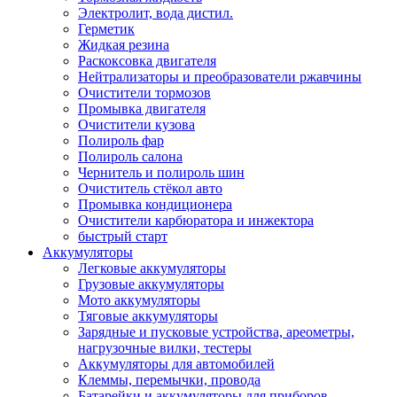
Электролит, вода дистил.
Герметик
Жидкая резина
Раскоксовка двигателя
Нейтрализаторы и преобразователи ржавчины
Очистители тормозов
Промывка двигателя
Очистители кузова
Полироль фар
Полироль салона
Чернитель и полироль шин
Очиститель стёкол авто
Промывка кондиционера
Очистители карбюратора и инжектора
быстрый старт
Аккумуляторы
Легковые аккумуляторы
Грузовые аккумуляторы
Мото аккумуляторы
Тяговые аккумуляторы
Зарядные и пусковые устройства, ареометры,
нагрузочные вилки, тестеры
Аккумуляторы для автомобилей
Клеммы, перемычки, провода
Батарейки и аккумуляторы для приборов