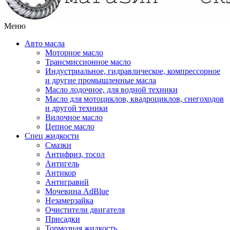
Меню
Авто масла
Моторное масло
Трансмиссионное масло
Индустриальное, гидравлическое, компрессорное
и другие промышленные масла
Масло лодочное, для водной техники
Масло для мотоциклов, квадроциклов, снегоходов
и другой техники
Вилочное масло
Цепное масло
Спец жидкости
Смазки
Антифриз, тосол
Антигель
Антикор
Антигравий
Мочевина AdBlue
Незамерзайка
Очистители двигателя
Присадки
Тормозная жидкость