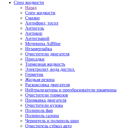
Спец жидкости
Назад
Спец жидкости
Смазки
Антифриз, тосол
Антигель
Антикор
Антигравий
Мочевина AdBlue
Незамерзайка
Очистители двигателя
Присадки
Тормозная жидкость
Электролит, вода дистил.
Герметик
Жидкая резина
Раскоксовка двигателя
Нейтрализаторы и преобразователи ржавчины
Очистители тормозов
Промывка двигателя
Очистители кузова
Полироль фар
Полироль салона
Чернитель и полироль шин
Очиститель стёкол авто