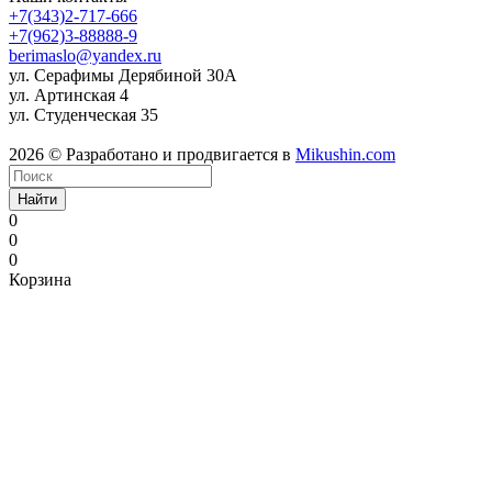
+7(343)2-717-666
+7(962)3-88888-9
berimaslo@yandex.ru
ул. Серафимы Дерябиной 30А
ул. Артинская 4
ул. Студенческая 35
2026 © Разработано и продвигается в
Mikushin.com
Найти
0
0
0
Корзина