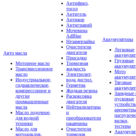
Антифриз,
тосол
Антигель
Антикор
Антигравий
Мочевина
AdBlue
Аккумуляторы
Незамерзайка
Очистители
Легковые
двигателя
Авто масла
аккумуля
Присадки
Грузовые
Моторное масло
Тормозная
аккумуля
Трансмиссионное
жидкость
Мото
масло
Электролит,
аккумуля
Индустриальное,
вода дистил.
Тяговые
гидравлическое,
Герметик
аккумуля
компрессорное и
Жидкая резина
Зарядные 
другие
Раскоксовка
пусковые
промышленные
двигателя
устройств
масла
Нейтрализаторы
ареометры
Масло лодочное,
и
нагрузоч
для водной
преобразователи
вилки,
техники
ржавчины
тестеры
Масло для
Очистители
Аккумуля
мотоциклов,
тормозов