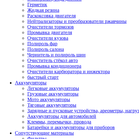
Герметик
Жидкая резина
Раскоксовка двигателя
Нейтрализаторы и преобразователи ржавчины
Очистители тормозов
Промывка двигателя
Очистители кузова
Полироль фар
Полироль салона
Чернитель и полироль шин
Очиститель стёкол авто
Промывка кондиционера
Очистители карбюратора и инжектора
быстрый старт
Аккумуляторы
Легковые аккумуляторы
Грузовые аккумуляторы
Мото аккумуляторы
Тяговые аккумуляторы
Зарядные и пусковые устройства, ареометры, нагру
Аккумуляторы для автомобилей
Клеммы, перемычки, провода
Батарейки и аккумуляторы для приборов
Сопутствующие материалы
Фильтры