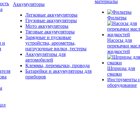
материалы
ость
Аккумуляторы
да
Легковые аккумуляторы
Фильтры
Грузовые аккумуляторы
Мото аккумуляторы
Тяговые аккумуляторы
Зарядные и пусковые
Насосы для
ы и
устройства, ареометры,
перекачки масл
и
нагрузочные вилки, тестеры
жидкостей
Аккумуляторы для
автомобилей
Клеммы, перемычки, провода
Шприцы для
ателя
Батарейки и аккумуляторы для
смазки
ова
приборов
Инструменты 
оборудование
а
кол