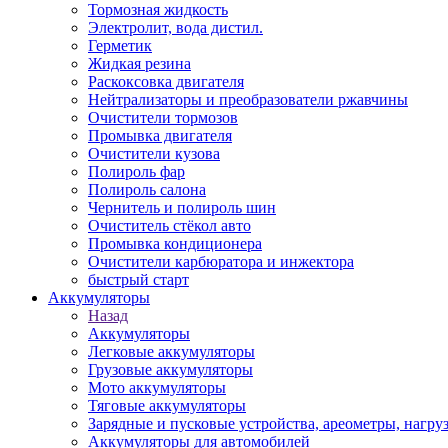
Тормозная жидкость
Электролит, вода дистил.
Герметик
Жидкая резина
Раскоксовка двигателя
Нейтрализаторы и преобразователи ржавчины
Очистители тормозов
Промывка двигателя
Очистители кузова
Полироль фар
Полироль салона
Чернитель и полироль шин
Очиститель стёкол авто
Промывка кондиционера
Очистители карбюратора и инжектора
быстрый старт
Аккумуляторы
Назад
Аккумуляторы
Легковые аккумуляторы
Грузовые аккумуляторы
Мото аккумуляторы
Тяговые аккумуляторы
Зарядные и пусковые устройства, ареометры, нагру
Аккумуляторы для автомобилей