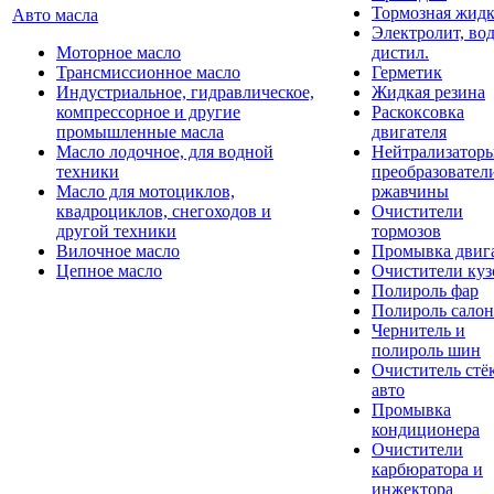
Тормозная жидк
Авто масла
Электролит, во
Моторное масло
дистил.
Трансмиссионное масло
Герметик
Индустриальное, гидравлическое,
Жидкая резина
компрессорное и другие
Раскоксовка
промышленные масла
двигателя
Масло лодочное, для водной
Нейтрализатор
техники
преобразовател
Масло для мотоциклов,
ржавчины
квадроциклов, снегоходов и
Очистители
другой техники
тормозов
Вилочное масло
Промывка двиг
Цепное масло
Очистители куз
Полироль фар
Полироль салон
Чернитель и
полироль шин
Очиститель стё
авто
Промывка
кондиционера
Очистители
карбюратора и
инжектора