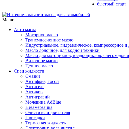
быстрый старт
Меню
Авто масла
Моторное масло
Трансмиссионное масло
Индустриальное, гидравлическое, компрессорное 
Масло лодочное, для водной техники
Масло для мотоциклов, квадроциклов, снегоходов 
Вилочное масло
Цепное масло
Спец жидкости
Смазки
Антифриз, тосол
Антигель
Антикор
Антигравий
Мочевина AdBlue
Незамерзайка
Очистители двигателя
Присадки
Тормозная жидкость
Электролит, вода дистил.