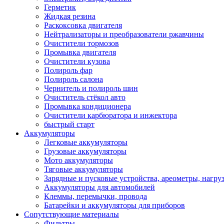
Герметик
Жидкая резина
Раскоксовка двигателя
Нейтрализаторы и преобразователи ржавчины
Очистители тормозов
Промывка двигателя
Очистители кузова
Полироль фар
Полироль салона
Чернитель и полироль шин
Очиститель стёкол авто
Промывка кондиционера
Очистители карбюратора и инжектора
быстрый старт
Аккумуляторы
Легковые аккумуляторы
Грузовые аккумуляторы
Мото аккумуляторы
Тяговые аккумуляторы
Зарядные и пусковые устройства, ареометры, нагру
Аккумуляторы для автомобилей
Клеммы, перемычки, провода
Батарейки и аккумуляторы для приборов
Сопутствующие материалы
Фильтры