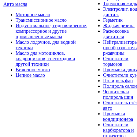
Тормозная жидк
Авто масла
Электролит, во
Моторное масло
дистил.
Трансмиссионное масло
Герметик
Индустриальное, гидравлическое,
Жидкая резина
компрессорное и другие
Раскоксовка
промышленные масла
двигателя
Масло лодочное, для водной
Нейтрализатор
техники
преобразовател
Масло для мотоциклов,
ржавчины
квадроциклов, снегоходов и
Очистители
другой техники
тормозов
Вилочное масло
Промывка двиг
Цепное масло
Очистители куз
Полироль фар
Полироль салон
Чернитель и
полироль шин
Очиститель стё
авто
Промывка
кондиционера
Очистители
карбюратора и
инжектора