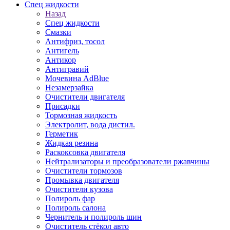
Спец жидкости
Назад
Спец жидкости
Смазки
Антифриз, тосол
Антигель
Антикор
Антигравий
Мочевина AdBlue
Незамерзайка
Очистители двигателя
Присадки
Тормозная жидкость
Электролит, вода дистил.
Герметик
Жидкая резина
Раскоксовка двигателя
Нейтрализаторы и преобразователи ржавчины
Очистители тормозов
Промывка двигателя
Очистители кузова
Полироль фар
Полироль салона
Чернитель и полироль шин
Очиститель стёкол авто