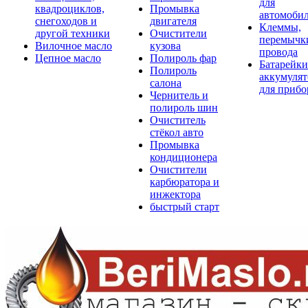
для
квадроциклов,
Промывка
автомоби
снегоходов и
двигателя
Клеммы,
другой техники
Очистители
перемычк
Вилочное масло
кузова
провода
Цепное масло
Полироль фар
Батарейки
Полироль
аккумуля
салона
для прибо
Чернитель и
полироль шин
Очиститель
стёкол авто
Промывка
кондиционера
Очистители
карбюратора и
инжектора
быстрый старт