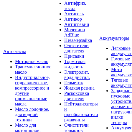
Антифриз,
тосол
Антигель
Антикор
Антигравий
Мочевина
AdBlue
Аккумуляторы
Незамерзайка
Очистители
Легковые
двигателя
Авто масла
аккумуля
Присадки
Грузовые
Моторное масло
Тормозная
аккумуля
Трансмиссионное
жидкость
Мото
масло
Электролит,
аккумуля
Индустриальное,
вода дистил.
Тяговые
гидравлическое,
Герметик
аккумуля
компрессорное и
Жидкая резина
Зарядные 
другие
Раскоксовка
пусковые
промышленные
двигателя
устройств
масла
Нейтрализаторы
ареометры
Масло лодочное,
и
нагрузоч
для водной
преобразователи
вилки,
техники
ржавчины
тестеры
Масло для
Очистители
Аккумуля
мотоциклов,
тормозов