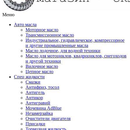
Меню
Авто масла
Моторное масло
Трансмиссионное масло
Индустриальное, гидравлическое, компрессорное
и другие промышленные масла
Масло лодочное, для водной техники
Масло для мотоциклов, квадроциклов, снегоходов
и другой техники
Вилочное масло
Цепное масло
Спец жидкости
Смазки
Антифриз, тосол
Антигель
Антикор
Антигравий
Мочевина AdBlue
Незамерзайка
Очистители двигателя
Присадки
Тормозная жидкость