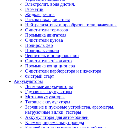
Электролит, вода дистил.
Герметик
Жидкая резина
Раскоксовка двигателя
Нейтрализаторы и преобразователи ржавчины
Очистители тормозов
Промывка двигателя
Очистители кузова
Полироль фар
Полироль салона
Чернитель и полироль шин
Очиститель стёкол авто
Промывка кондиционера
Очистители карбюратора и инжектора
быстрый старт
Аккумуляторы
Легковые аккумуляторы
Грузовые аккумуляторы
Мото аккумуляторы
Тяговые аккумуляторы
Зарядные и пусковые устройства, ареометры,
нагрузочные вилки, тестеры
Аккумуляторы для автомобилей
Клеммы, перемычки, провода
Батарейки и аккумуляторы для приборов