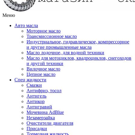
Меню
Авто масла
Моторное масло
Трансмиссионное масло
Индустриальное, гидравлическое, компрессорное
и другие промышленные масла
Масло лодочное, для водной техники
Масло для мотоциклов, квадроциклов, снегоходов
и другой техники
Вилочное масло
Цепное масло
Спец жидкости
Смазки
Антифриз, тосол
Антигель
Антикор
Антигравий
Мочевина AdBlue
Незамерзайка
Очистители двигателя
Присадки
Тормозная жидкость