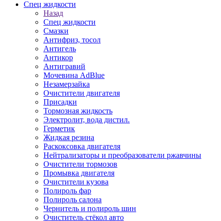
Спец жидкости
Назад
Спец жидкости
Смазки
Антифриз, тосол
Антигель
Антикор
Антигравий
Мочевина AdBlue
Незамерзайка
Очистители двигателя
Присадки
Тормозная жидкость
Электролит, вода дистил.
Герметик
Жидкая резина
Раскоксовка двигателя
Нейтрализаторы и преобразователи ржавчины
Очистители тормозов
Промывка двигателя
Очистители кузова
Полироль фар
Полироль салона
Чернитель и полироль шин
Очиститель стёкол авто