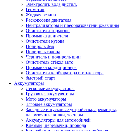
Электролит, вода дистил.
Герметик
Жидкая резина
Раскоксовка двигателя
Нейтрализаторы и преобразователи ржавчины
Очистители тормозов
Промывка двигателя
Очистители кузова
Полироль фар
Полироль салона
Чернитель и полироль шин
Очиститель стёкол авто
Промывка кондиционера
Очистители карбюратора и инжектора
быстрый старт
Аккумуляторы
Легковые аккумуляторы
Грузовые аккумуляторы
Мото аккумуляторы
Тяговые аккумуляторы
Зарядные и пусковые устройства, ареометры,
нагрузочные вилки, тестеры
Аккумуляторы для автомобилей
Клеммы, перемычки, провода
Батарейки и аккумуляторы для приборов