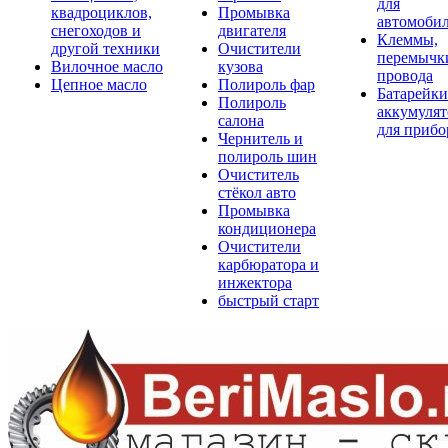
для
квадроциклов,
Промывка
автомоби
снегоходов и
двигателя
Клеммы,
другой техники
Очистители
перемычк
Вилочное масло
кузова
провода
Цепное масло
Полироль фар
Батарейки
Полироль
аккумуля
салона
для прибо
Чернитель и
полироль шин
Очиститель
стёкол авто
Промывка
кондиционера
Очистители
карбюратора и
инжектора
быстрый старт