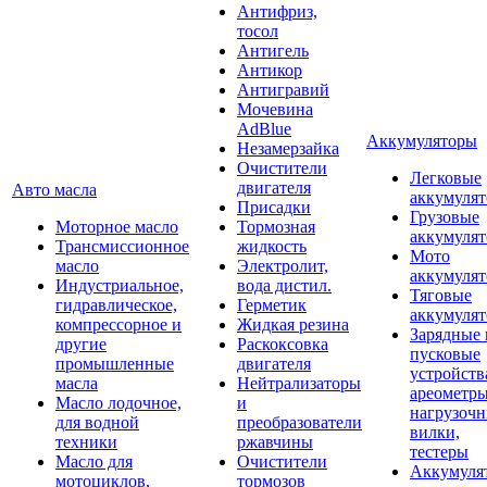
Антифриз,
тосол
Антигель
Антикор
Антигравий
Мочевина
AdBlue
Аккумуляторы
Незамерзайка
Очистители
Легковые
двигателя
Авто масла
аккумуля
Присадки
Грузовые
Моторное масло
Тормозная
аккумуля
Трансмиссионное
жидкость
Мото
масло
Электролит,
аккумуля
Индустриальное,
вода дистил.
Тяговые
гидравлическое,
Герметик
аккумуля
компрессорное и
Жидкая резина
Зарядные 
другие
Раскоксовка
пусковые
промышленные
двигателя
устройств
масла
Нейтрализаторы
ареометры
Масло лодочное,
и
нагрузоч
для водной
преобразователи
вилки,
техники
ржавчины
тестеры
Масло для
Очистители
Аккумуля
мотоциклов,
тормозов