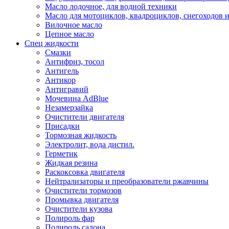
Масло лодочное, для водной техники
Масло для мотоциклов, квадроциклов, снегоходов 
Вилочное масло
Цепное масло
Спец жидкости
Смазки
Антифриз, тосол
Антигель
Антикор
Антигравий
Мочевина AdBlue
Незамерзайка
Очистители двигателя
Присадки
Тормозная жидкость
Электролит, вода дистил.
Герметик
Жидкая резина
Раскоксовка двигателя
Нейтрализаторы и преобразователи ржавчины
Очистители тормозов
Промывка двигателя
Очистители кузова
Полироль фар
Полироль салона