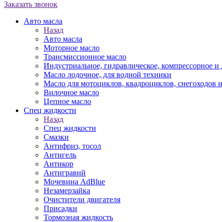
Заказать звонок
Авто масла
Назад
Авто масла
Моторное масло
Трансмиссионное масло
Индустриальное, гидравлическое, компрессорное 
Масло лодочное, для водной техники
Масло для мотоциклов, квадроциклов, снегоходов 
Вилочное масло
Цепное масло
Спец жидкости
Назад
Спец жидкости
Смазки
Антифриз, тосол
Антигель
Антикор
Антигравий
Мочевина AdBlue
Незамерзайка
Очистители двигателя
Присадки
Тормозная жидкость