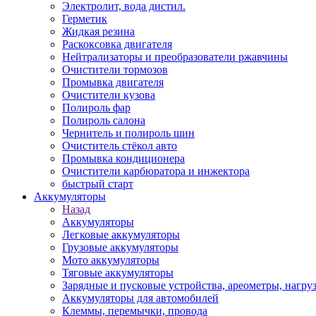
Электролит, вода дистил.
Герметик
Жидкая резина
Раскоксовка двигателя
Нейтрализаторы и преобразователи ржавчины
Очистители тормозов
Промывка двигателя
Очистители кузова
Полироль фар
Полироль салона
Чернитель и полироль шин
Очиститель стёкол авто
Промывка кондиционера
Очистители карбюратора и инжектора
быстрый старт
Аккумуляторы
Назад
Аккумуляторы
Легковые аккумуляторы
Грузовые аккумуляторы
Мото аккумуляторы
Тяговые аккумуляторы
Зарядные и пусковые устройства, ареометры, нагру
Аккумуляторы для автомобилей
Клеммы, перемычки, провода