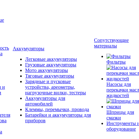
ue
Сопутствующие
материалы
ость
Аккумуляторы
да
Легковые аккумуляторы
Фильтры
Грузовые аккумуляторы
Мото аккумуляторы
Тяговые аккумуляторы
Зарядные и пусковые
Насосы для
ы и
устройства, ареометры,
перекачки масл
и
нагрузочные вилки, тестеры
жидкостей
Аккумуляторы для
автомобилей
Клеммы, перемычки, провода
Шприцы для
ателя
Батарейки и аккумуляторы для
смазки
ова
приборов
Инструменты 
оборудование
а