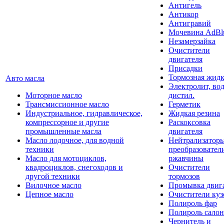
Антигель
Антикор
Антигравий
Мочевина AdBl
Незамерзайка
Очистители
двигателя
Присадки
Тормозная жидк
Авто масла
Электролит, во
Моторное масло
дистил.
Трансмиссионное масло
Герметик
Индустриальное, гидравлическое,
Жидкая резина
компрессорное и другие
Раскоксовка
промышленные масла
двигателя
Масло лодочное, для водной
Нейтрализатор
техники
преобразовател
Масло для мотоциклов,
ржавчины
квадроциклов, снегоходов и
Очистители
другой техники
тормозов
Вилочное масло
Промывка двиг
Цепное масло
Очистители куз
Полироль фар
Полироль салон
Чернитель и